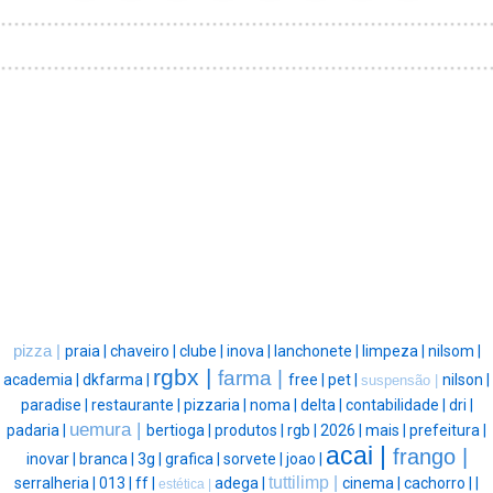
pizza |
praia |
chaveiro |
clube |
inova |
lanchonete |
limpeza |
nilsom |
rgbx |
farma |
academia |
dkfarma |
free |
pet |
nilson |
suspensão |
paradise |
restaurante |
pizzaria |
noma |
delta |
contabilidade |
dri |
uemura |
padaria |
bertioga |
produtos |
rgb |
2026 |
mais |
prefeitura |
acai |
frango |
inovar |
branca |
3g |
grafica |
sorvete |
joao |
tuttilimp |
serralheria |
013 |
ff |
adega |
cinema |
cachorro |
|
estética |