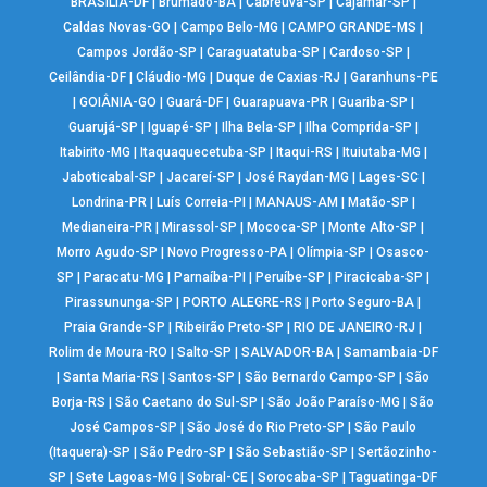
BRASÍLIA-DF
|
Brumado-BA
|
Cabreúva-SP
|
Cajamar-SP
|
Caldas Novas-GO
|
Campo Belo-MG
|
CAMPO GRANDE-MS
|
Campos Jordão-SP
|
Caraguatatuba-SP
|
Cardoso-SP
|
Ceilândia-DF
|
Cláudio-MG
|
Duque de Caxias-RJ
|
Garanhuns-PE
|
GOIÂNIA-GO
|
Guará-DF
|
Guarapuava-PR
|
Guariba-SP
|
Guarujá-SP
|
Iguapé-SP
|
Ilha Bela-SP
|
Ilha Comprida-SP
|
Itabirito-MG
|
Itaquaquecetuba-SP
|
Itaqui-RS
|
Ituiutaba-MG
|
Jaboticabal-SP
|
Jacareí-SP
|
José Raydan-MG
|
Lages-SC
|
Londrina-PR
|
Luís Correia-PI
|
MANAUS-AM
|
Matão-SP
|
Medianeira-PR
|
Mirassol-SP
|
Mococa-SP
|
Monte Alto-SP
|
Morro Agudo-SP
|
Novo Progresso-PA
|
Olímpia-SP
|
Osasco-
SP
|
Paracatu-MG
|
Parnaíba-PI
|
Peruíbe-SP
|
Piracicaba-SP
|
Pirassununga-SP
|
PORTO ALEGRE-RS
|
Porto Seguro-BA
|
Praia Grande-SP
|
Ribeirão Preto-SP
|
RIO DE JANEIRO-RJ
|
Rolim de Moura-RO
|
Salto-SP
|
SALVADOR-BA
|
Samambaia-DF
|
Santa Maria-RS
|
Santos-SP
|
São Bernardo Campo-SP
|
São
Borja-RS
|
São Caetano do Sul-SP
|
São João Paraíso-MG
|
São
José Campos-SP
|
São José do Rio Preto-SP
|
São Paulo
(Itaquera)-SP
|
São Pedro-SP
|
São Sebastião-SP
|
Sertãozinho-
SP
|
Sete Lagoas-MG
|
Sobral-CE
|
Sorocaba-SP
|
Taguatinga-DF