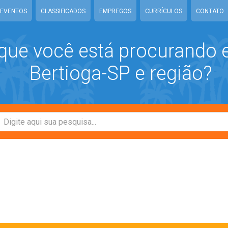
EVENTOS
CLASSIFICADOS
EMPREGOS
CURRÍCULOS
CONTATO
que você está procurando
Bertioga-SP e região?