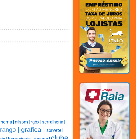
|
noma |
nilsom |
rgbx |
serralheria |
grafica |
frango |
sorvete |
clube