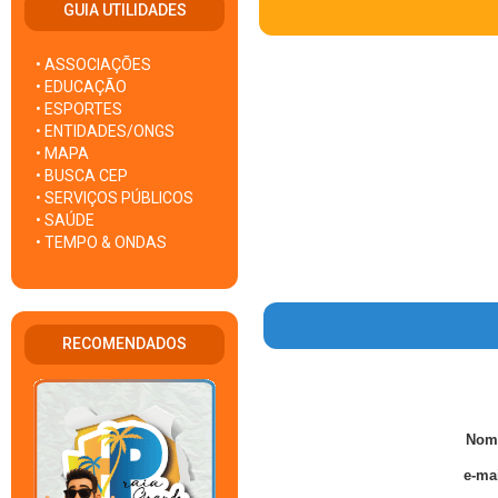
GUIA UTILIDADES
• ASSOCIAÇÕES
• EDUCAÇÃO
• ESPORTES
• ENTIDADES/ONGS
• MAPA
• BUSCA CEP
• SERVIÇOS PÚBLICOS
• SAÚDE
• TEMPO & ONDAS
RECOMENDADOS
Nom
e-mai