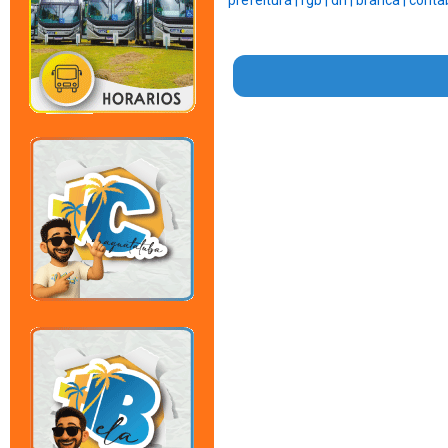
prefeitura |
rgb |
dri |
branca |
contab