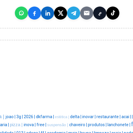
a |
joao |
3g |
2026 |
dkfarma |
delta |
inovar |
restaurante |
acai |
estética |
aria |
pizza |
inova |
free |
chaveiro |
produtos |
lanchonete |
suspensão |