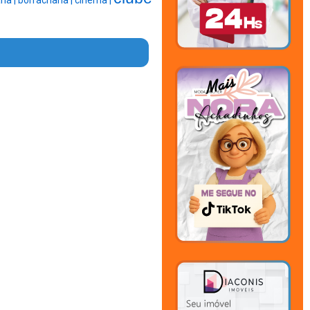
ria |
borracharia |
cinema |