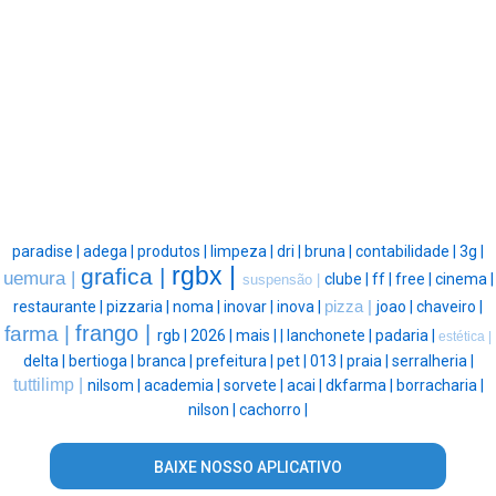
paradise |
adega |
produtos |
limpeza |
dri |
bruna |
contabilidade |
3g |
rgbx |
grafica |
uemura |
clube |
ff |
free |
cinema |
suspensão |
restaurante |
pizzaria |
noma |
inovar |
inova |
pizza |
joao |
chaveiro |
frango |
farma |
rgb |
2026 |
mais |
|
lanchonete |
padaria |
estética |
delta |
bertioga |
branca |
prefeitura |
pet |
013 |
praia |
serralheria |
tuttilimp |
nilsom |
academia |
sorvete |
acai |
dkfarma |
borracharia |
nilson |
cachorro |
BAIXE NOSSO APLICATIVO