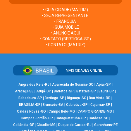
• GUIA CIDADE (MATRIZ)
• SEJA REPRESENTANTE
• FRANQUIA
• GUIA MOBILE
• ANUNCIE AQUI
• CONTATO (BERTIOGA-SP)
• CONTATO (MATRIZ)
MAIS CIDADES ONLINE
Angra dos Reis-RJ
|
Aparecida de Goiânia-GO
|
Apiaí-SP
|
Aracaju-SE
|
Arujá-SP
|
Barretos-SP
|
Batatais-SP
|
Bauru-SP
|
Bebedouro-SP
|
Bertioga-SP
|
Biguaçu-SC
|
Boa Vista-RR
|
BRASÍLIA-DF
|
Brumado-BA
|
Cabreúva-SP
|
Cajamar-SP
|
Caldas Novas-GO
|
Campo Belo-MG
|
CAMPO GRANDE-MS
|
Campos Jordão-SP
|
Caraguatatuba-SP
|
Cardoso-SP
|
Ceilândia-DF
|
Cláudio-MG
|
Duque de Caxias-RJ
|
Garanhuns-PE