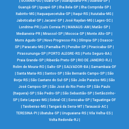
|
GOIÂNIA-GO
|
Guará-DF
|
Guarapuava-PR
|
Guariba-SP
|
Guarujá-SP
|
Iguapé-SP
|
Ilha Bela-SP
|
Ilha Comprida-SP
|
Itabirito-MG
|
Itaquaquecetuba-SP
|
Itaqui-RS
|
Ituiutaba-MG
|
Jaboticabal-SP
|
Jacareí-SP
|
José Raydan-MG
|
Lages-SC
|
Londrina-PR
|
Luís Correia-PI
|
MANAUS-AM
|
Matão-SP
|
Medianeira-PR
|
Mirassol-SP
|
Mococa-SP
|
Monte Alto-SP
|
Morro Agudo-SP
|
Novo Progresso-PA
|
Olímpia-SP
|
Osasco-
SP
|
Paracatu-MG
|
Parnaíba-PI
|
Peruíbe-SP
|
Piracicaba-SP
|
Pirassununga-SP
|
PORTO ALEGRE-RS
|
Porto Seguro-BA
|
Praia Grande-SP
|
Ribeirão Preto-SP
|
RIO DE JANEIRO-RJ
|
Rolim de Moura-RO
|
Salto-SP
|
SALVADOR-BA
|
Samambaia-DF
|
Santa Maria-RS
|
Santos-SP
|
São Bernardo Campo-SP
|
São
Borja-RS
|
São Caetano do Sul-SP
|
São João Paraíso-MG
|
São
José Campos-SP
|
São José do Rio Preto-SP
|
São Paulo
(Itaquera)-SP
|
São Pedro-SP
|
São Sebastião-SP
|
Sertãozinho-
SP
|
Sete Lagoas-MG
|
Sobral-CE
|
Sorocaba-SP
|
Taguatinga-DF
|
Taiobeiras-MG
|
Tangará da Serra-MT
|
Tarauacá-AC
|
TERESINA-PI
|
Ubatuba-SP
|
Uruguaiana-RS
|
Vila Velha-ES
|
Volta Redonda-RJ
|