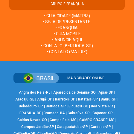
GRUPO E FRANQUIA
• GUIA CIDADE (MATRIZ)
• SEJA REPRESENTANTE
• FRANQUIA
• GUIA MOBILE
• ANUNCIE AQUI
• CONTATO (BERTIOGA-SP)
• CONTATO (MATRIZ)
MAIS CIDADES ONLINE
Angra dos Reis-RJ
|
Aparecida de Goiânia-GO
|
Apiaí-SP
|
Aracaju-SE
|
Arujá-SP
|
Barretos-SP
|
Batatais-SP
|
Bauru-SP
|
Bebedouro-SP
|
Bertioga-SP
|
Biguaçu-SC
|
Boa Vista-RR
|
BRASÍLIA-DF
|
Brumado-BA
|
Cabreúva-SP
|
Cajamar-SP
|
Caldas Novas-GO
|
Campo Belo-MG
|
CAMPO GRANDE-MS
|
Campos Jordão-SP
|
Caraguatatuba-SP
|
Cardoso-SP
|
Ceilândia-DF
|
Cláudio-MG
|
Duque de Caxias-RJ
|
Garanhuns-PE