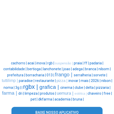
cachorro |
acai |
inova |
rgb |
praia |
ff |
padaria |
suspensão |
contabilidade |
bertioga |
lanchonete |
joao |
adega |
branca |
nilsom |
frango |
prefeitura |
borracharia |
013 |
serralheria |
sorvete |
tuttilimp |
paradise |
restaurante |
pizza |
inovar |
mais |
2026 |
nilson |
rgbx |
grafica |
noma |
3g |
|
cinema |
clube |
delta |
pizzaria |
farma |
uemura |
dri |
limpeza |
produtos |
chaveiro |
free |
estética |
pet |
dkfarma |
academia |
bruna |
BAIXE NOSSO APLICATIVO