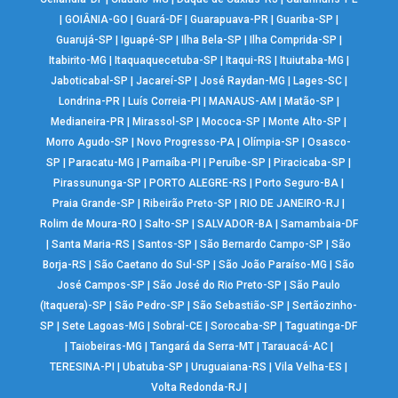
|
GOIÂNIA-GO
|
Guará-DF
|
Guarapuava-PR
|
Guariba-SP
|
Guarujá-SP
|
Iguapé-SP
|
Ilha Bela-SP
|
Ilha Comprida-SP
|
Itabirito-MG
|
Itaquaquecetuba-SP
|
Itaqui-RS
|
Ituiutaba-MG
|
Jaboticabal-SP
|
Jacareí-SP
|
José Raydan-MG
|
Lages-SC
|
Londrina-PR
|
Luís Correia-PI
|
MANAUS-AM
|
Matão-SP
|
Medianeira-PR
|
Mirassol-SP
|
Mococa-SP
|
Monte Alto-SP
|
Morro Agudo-SP
|
Novo Progresso-PA
|
Olímpia-SP
|
Osasco-
SP
|
Paracatu-MG
|
Parnaíba-PI
|
Peruíbe-SP
|
Piracicaba-SP
|
Pirassununga-SP
|
PORTO ALEGRE-RS
|
Porto Seguro-BA
|
Praia Grande-SP
|
Ribeirão Preto-SP
|
RIO DE JANEIRO-RJ
|
Rolim de Moura-RO
|
Salto-SP
|
SALVADOR-BA
|
Samambaia-DF
|
Santa Maria-RS
|
Santos-SP
|
São Bernardo Campo-SP
|
São
Borja-RS
|
São Caetano do Sul-SP
|
São João Paraíso-MG
|
São
José Campos-SP
|
São José do Rio Preto-SP
|
São Paulo
(Itaquera)-SP
|
São Pedro-SP
|
São Sebastião-SP
|
Sertãozinho-
SP
|
Sete Lagoas-MG
|
Sobral-CE
|
Sorocaba-SP
|
Taguatinga-DF
|
Taiobeiras-MG
|
Tangará da Serra-MT
|
Tarauacá-AC
|
TERESINA-PI
|
Ubatuba-SP
|
Uruguaiana-RS
|
Vila Velha-ES
|
Volta Redonda-RJ
|