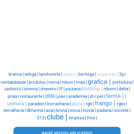
branca |
adega |
lanchonete |
bertioga |
3g |
suspensão |
estética |
grafica |
contabilidade |
produtos |
noma |
nilson |
mais |
prefeitura |
tuttilimp |
cachorro |
cinema |
chaveiro |
ff |
pizzaria |
nilsom |
delta |
farma |
praia |
restaurante |
2026 |
joao |
academia |
dri |
pet |
|
frango |
uemura |
paradise |
borracharia |
pizza |
rgb |
rgbx |
serralheria |
dkfarma |
acai |
bruna |
inova |
inovar |
padaria |
sorvete |
clube |
013 |
limpeza |
free |
BAIXE NOSSO APLICATIVO