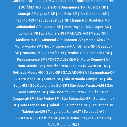
Ceilândia-DF
|
Cláudio-MG
|
Duque de Caxias-RJ
|
Garanhuns-PE
|
GOIÂNIA-GO
|
Guará-DF
|
Guarapuava-PR
|
Guariba-SP
|
Guarujá-SP
|
Iguapé-SP
|
Ilha Bela-SP
|
Ilha Comprida-SP
|
Itabirito-MG
|
Itaquaquecetuba-SP
|
Itaqui-RS
|
Ituiutaba-MG
|
Jaboticabal-SP
|
Jacareí-SP
|
José Raydan-MG
|
Lages-SC
|
Londrina-PR
|
Luís Correia-PI
|
MANAUS-AM
|
Matão-SP
|
Medianeira-PR
|
Mirassol-SP
|
Mococa-SP
|
Monte Alto-SP
|
Morro Agudo-SP
|
Novo Progresso-PA
|
Olímpia-SP
|
Osasco-
SP
|
Paracatu-MG
|
Parnaíba-PI
|
Peruíbe-SP
|
Piracicaba-SP
|
Pirassununga-SP
|
PORTO ALEGRE-RS
|
Porto Seguro-BA
|
Praia Grande-SP
|
Ribeirão Preto-SP
|
RIO DE JANEIRO-RJ
|
Rolim de Moura-RO
|
Salto-SP
|
SALVADOR-BA
|
Samambaia-DF
|
Santa Maria-RS
|
Santos-SP
|
São Bernardo Campo-SP
|
São
Borja-RS
|
São Caetano do Sul-SP
|
São João Paraíso-MG
|
São
José Campos-SP
|
São José do Rio Preto-SP
|
São Paulo
(Itaquera)-SP
|
São Pedro-SP
|
São Sebastião-SP
|
Sertãozinho-
SP
|
Sete Lagoas-MG
|
Sobral-CE
|
Sorocaba-SP
|
Taguatinga-DF
|
Taiobeiras-MG
|
Tangará da Serra-MT
|
Tarauacá-AC
|
TERESINA-PI
|
Ubatuba-SP
|
Uruguaiana-RS
|
Vila Velha-ES
|
Volta Redonda-RJ
|