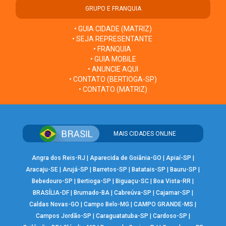
GRUPO E FRANQUIA
• GUIA CIDADE (MATRIZ)
• SEJA REPRESENTANTE
• FRANQUIA
• GUIA MOBILE
• ANUNCIE AQUI
• CONTATO (BERTIOGA-SP)
• CONTATO (MATRIZ)
MAIS CIDADES ONLINE
Angra dos Reis-RJ
|
Aparecida de Goiânia-GO
|
Apiaí-SP
|
Aracaju-SE
|
Arujá-SP
|
Barretos-SP
|
Batatais-SP
|
Bauru-SP
|
Bebedouro-SP
|
Bertioga-SP
|
Biguaçu-SC
|
Boa Vista-RR
|
BRASÍLIA-DF
|
Brumado-BA
|
Cabreúva-SP
|
Cajamar-SP
|
Caldas Novas-GO
|
Campo Belo-MG
|
CAMPO GRANDE-MS
|
Campos Jordão-SP
|
Caraguatatuba-SP
|
Cardoso-SP
|