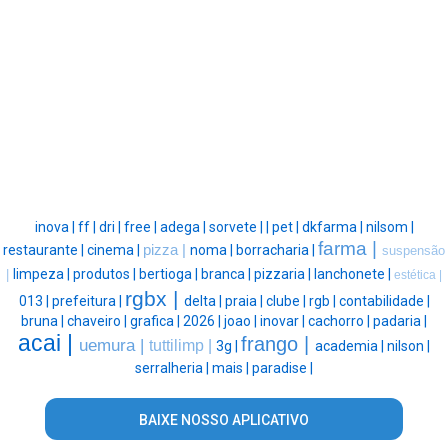
inova |
ff |
dri |
free |
adega |
sorvete |
|
pet |
dkfarma |
nilsom |
farma |
restaurante |
cinema |
pizza |
noma |
borracharia |
suspensão
limpeza |
produtos |
bertioga |
branca |
pizzaria |
lanchonete |
|
estética |
rgbx |
013 |
prefeitura |
delta |
praia |
clube |
rgb |
contabilidade |
bruna |
chaveiro |
grafica |
2026 |
joao |
inovar |
cachorro |
padaria |
acai |
frango |
uemura |
tuttilimp |
3g |
academia |
nilson |
serralheria |
mais |
paradise |
BAIXE NOSSO APLICATIVO