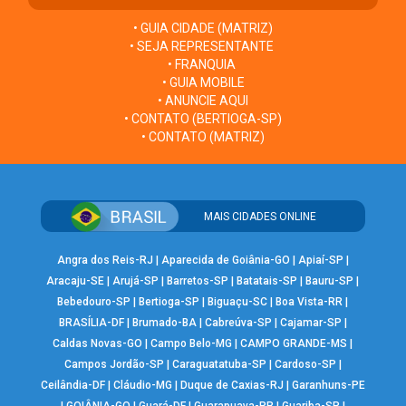
• GUIA CIDADE (MATRIZ)
• SEJA REPRESENTANTE
• FRANQUIA
• GUIA MOBILE
• ANUNCIE AQUI
• CONTATO (BERTIOGA-SP)
• CONTATO (MATRIZ)
MAIS CIDADES ONLINE
Angra dos Reis-RJ
|
Aparecida de Goiânia-GO
|
Apiaí-SP
|
Aracaju-SE
|
Arujá-SP
|
Barretos-SP
|
Batatais-SP
|
Bauru-SP
|
Bebedouro-SP
|
Bertioga-SP
|
Biguaçu-SC
|
Boa Vista-RR
|
BRASÍLIA-DF
|
Brumado-BA
|
Cabreúva-SP
|
Cajamar-SP
|
Caldas Novas-GO
|
Campo Belo-MG
|
CAMPO GRANDE-MS
|
Campos Jordão-SP
|
Caraguatatuba-SP
|
Cardoso-SP
|
Ceilândia-DF
|
Cláudio-MG
|
Duque de Caxias-RJ
|
Garanhuns-PE
|
GOIÂNIA-GO
|
Guará-DF
|
Guarapuava-PR
|
Guariba-SP
|