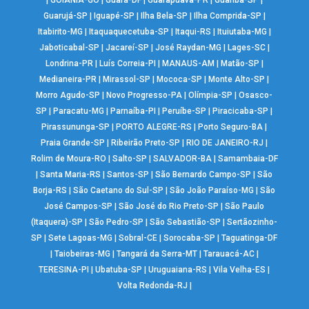
Guarujá-SP
|
Iguapé-SP
|
Ilha Bela-SP
|
Ilha Comprida-SP
|
Itabirito-MG
|
Itaquaquecetuba-SP
|
Itaqui-RS
|
Ituiutaba-MG
|
Jaboticabal-SP
|
Jacareí-SP
|
José Raydan-MG
|
Lages-SC
|
Londrina-PR
|
Luís Correia-PI
|
MANAUS-AM
|
Matão-SP
|
Medianeira-PR
|
Mirassol-SP
|
Mococa-SP
|
Monte Alto-SP
|
Morro Agudo-SP
|
Novo Progresso-PA
|
Olímpia-SP
|
Osasco-
SP
|
Paracatu-MG
|
Parnaíba-PI
|
Peruíbe-SP
|
Piracicaba-SP
|
Pirassununga-SP
|
PORTO ALEGRE-RS
|
Porto Seguro-BA
|
Praia Grande-SP
|
Ribeirão Preto-SP
|
RIO DE JANEIRO-RJ
|
Rolim de Moura-RO
|
Salto-SP
|
SALVADOR-BA
|
Samambaia-DF
|
Santa Maria-RS
|
Santos-SP
|
São Bernardo Campo-SP
|
São
Borja-RS
|
São Caetano do Sul-SP
|
São João Paraíso-MG
|
São
José Campos-SP
|
São José do Rio Preto-SP
|
São Paulo
(Itaquera)-SP
|
São Pedro-SP
|
São Sebastião-SP
|
Sertãozinho-
SP
|
Sete Lagoas-MG
|
Sobral-CE
|
Sorocaba-SP
|
Taguatinga-DF
|
Taiobeiras-MG
|
Tangará da Serra-MT
|
Tarauacá-AC
|
TERESINA-PI
|
Ubatuba-SP
|
Uruguaiana-RS
|
Vila Velha-ES
|
Volta Redonda-RJ
|