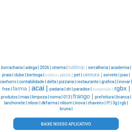
tuttilimp |
borracharia |
adega |
2026 |
cinema |
serralheria |
academia |
uemura |
praia |
clube |
bertioga |
pizza |
pet |
sorvete |
joao |
estética |
cachorro |
contabilidade |
delta |
pizzaria |
restaurante |
grafica |
|
inovar |
acai |
rgbx |
farma |
free |
padaria |
dri |
paradise |
suspensão |
frango |
produtos |
mais |
limpeza |
noma |
013 |
prefeitura |
branca |
lanchonete |
nilson |
dkfarma |
nilsom |
inova |
chaveiro |
ff |
3g |
rgb |
bruna |
BAIXE NOSSO APLICATIVO