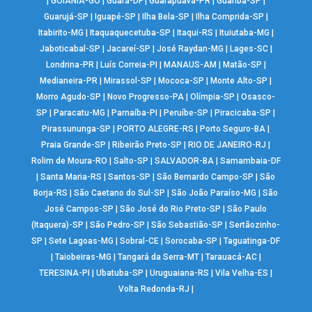
|
GOIÂNIA-GO
|
Guará-DF
|
Guarapuava-PR
|
Guariba-SP
|
Guarujá-SP
|
Iguapé-SP
|
Ilha Bela-SP
|
Ilha Comprida-SP
|
Itabirito-MG
|
Itaquaquecetuba-SP
|
Itaqui-RS
|
Ituiutaba-MG
|
Jaboticabal-SP
|
Jacareí-SP
|
José Raydan-MG
|
Lages-SC
|
Londrina-PR
|
Luís Correia-PI
|
MANAUS-AM
|
Matão-SP
|
Medianeira-PR
|
Mirassol-SP
|
Mococa-SP
|
Monte Alto-SP
|
Morro Agudo-SP
|
Novo Progresso-PA
|
Olímpia-SP
|
Osasco-
SP
|
Paracatu-MG
|
Parnaíba-PI
|
Peruíbe-SP
|
Piracicaba-SP
|
Pirassununga-SP
|
PORTO ALEGRE-RS
|
Porto Seguro-BA
|
Praia Grande-SP
|
Ribeirão Preto-SP
|
RIO DE JANEIRO-RJ
|
Rolim de Moura-RO
|
Salto-SP
|
SALVADOR-BA
|
Samambaia-DF
|
Santa Maria-RS
|
Santos-SP
|
São Bernardo Campo-SP
|
São
Borja-RS
|
São Caetano do Sul-SP
|
São João Paraíso-MG
|
São
José Campos-SP
|
São José do Rio Preto-SP
|
São Paulo
(Itaquera)-SP
|
São Pedro-SP
|
São Sebastião-SP
|
Sertãozinho-
SP
|
Sete Lagoas-MG
|
Sobral-CE
|
Sorocaba-SP
|
Taguatinga-DF
|
Taiobeiras-MG
|
Tangará da Serra-MT
|
Tarauacá-AC
|
TERESINA-PI
|
Ubatuba-SP
|
Uruguaiana-RS
|
Vila Velha-ES
|
Volta Redonda-RJ
|