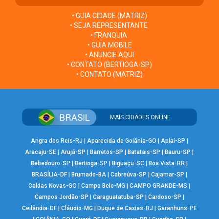
• GUIA CIDADE (MATRIZ)
• SEJA REPRESENTANTE
• FRANQUIA
• GUIA MOBILE
• ANUNCIE AQUI
• CONTATO (BERTIOGA-SP)
• CONTATO (MATRIZ)
MAIS CIDADES ONLINE
Angra dos Reis-RJ
|
Aparecida de Goiânia-GO
|
Apiaí-SP
|
Aracaju-SE
|
Arujá-SP
|
Barretos-SP
|
Batatais-SP
|
Bauru-SP
|
Bebedouro-SP
|
Bertioga-SP
|
Biguaçu-SC
|
Boa Vista-RR
|
BRASÍLIA-DF
|
Brumado-BA
|
Cabreúva-SP
|
Cajamar-SP
|
Caldas Novas-GO
|
Campo Belo-MG
|
CAMPO GRANDE-MS
|
Campos Jordão-SP
|
Caraguatatuba-SP
|
Cardoso-SP
|
Ceilândia-DF
|
Cláudio-MG
|
Duque de Caxias-RJ
|
Garanhuns-PE