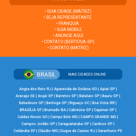
• GUIA CIDADE (MATRIZ)
• SEJA REPRESENTANTE
• FRANQUIA
• GUIA MOBILE
• ANUNCIE AQUI
• CONTATO (BERTIOGA-SP)
• CONTATO (MATRIZ)
MAIS CIDADES ONLINE
Angra dos Reis-RJ
|
Aparecida de Goiânia-GO
|
Apiaí-SP
|
Aracaju-SE
|
Arujá-SP
|
Barretos-SP
|
Batatais-SP
|
Bauru-SP
|
Bebedouro-SP
|
Bertioga-SP
|
Biguaçu-SC
|
Boa Vista-RR
|
BRASÍLIA-DF
|
Brumado-BA
|
Cabreúva-SP
|
Cajamar-SP
|
Caldas Novas-GO
|
Campo Belo-MG
|
CAMPO GRANDE-MS
|
Campos Jordão-SP
|
Caraguatatuba-SP
|
Cardoso-SP
|
Ceilândia-DF
|
Cláudio-MG
|
Duque de Caxias-RJ
|
Garanhuns-PE