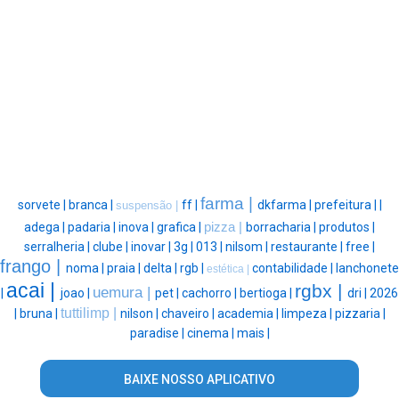
farma |
sorvete |
branca |
ff |
dkfarma |
prefeitura |
|
suspensão |
adega |
padaria |
inova |
grafica |
pizza |
borracharia |
produtos |
serralheria |
clube |
inovar |
3g |
013 |
nilsom |
restaurante |
free |
frango |
noma |
praia |
delta |
rgb |
contabilidade |
lanchonete
estética |
acai |
rgbx |
uemura |
|
joao |
pet |
cachorro |
bertioga |
dri |
2026
tuttilimp |
|
bruna |
nilson |
chaveiro |
academia |
limpeza |
pizzaria |
paradise |
cinema |
mais |
BAIXE NOSSO APLICATIVO