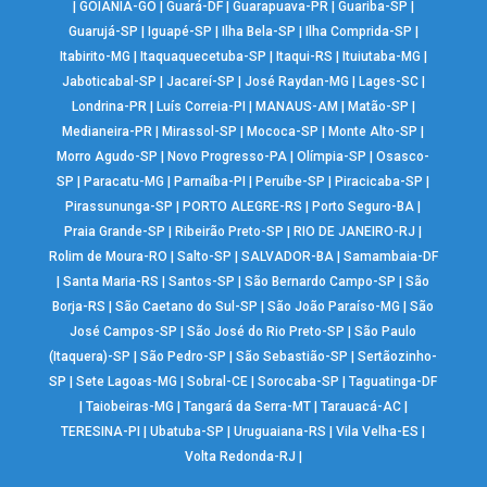
|
GOIÂNIA-GO
|
Guará-DF
|
Guarapuava-PR
|
Guariba-SP
|
Guarujá-SP
|
Iguapé-SP
|
Ilha Bela-SP
|
Ilha Comprida-SP
|
Itabirito-MG
|
Itaquaquecetuba-SP
|
Itaqui-RS
|
Ituiutaba-MG
|
Jaboticabal-SP
|
Jacareí-SP
|
José Raydan-MG
|
Lages-SC
|
Londrina-PR
|
Luís Correia-PI
|
MANAUS-AM
|
Matão-SP
|
Medianeira-PR
|
Mirassol-SP
|
Mococa-SP
|
Monte Alto-SP
|
Morro Agudo-SP
|
Novo Progresso-PA
|
Olímpia-SP
|
Osasco-
SP
|
Paracatu-MG
|
Parnaíba-PI
|
Peruíbe-SP
|
Piracicaba-SP
|
Pirassununga-SP
|
PORTO ALEGRE-RS
|
Porto Seguro-BA
|
Praia Grande-SP
|
Ribeirão Preto-SP
|
RIO DE JANEIRO-RJ
|
Rolim de Moura-RO
|
Salto-SP
|
SALVADOR-BA
|
Samambaia-DF
|
Santa Maria-RS
|
Santos-SP
|
São Bernardo Campo-SP
|
São
Borja-RS
|
São Caetano do Sul-SP
|
São João Paraíso-MG
|
São
José Campos-SP
|
São José do Rio Preto-SP
|
São Paulo
(Itaquera)-SP
|
São Pedro-SP
|
São Sebastião-SP
|
Sertãozinho-
SP
|
Sete Lagoas-MG
|
Sobral-CE
|
Sorocaba-SP
|
Taguatinga-DF
|
Taiobeiras-MG
|
Tangará da Serra-MT
|
Tarauacá-AC
|
TERESINA-PI
|
Ubatuba-SP
|
Uruguaiana-RS
|
Vila Velha-ES
|
Volta Redonda-RJ
|