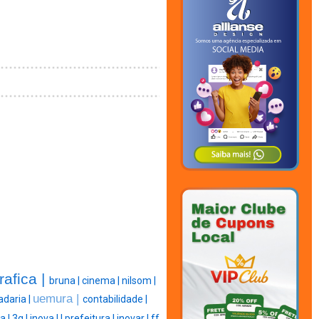
rafica |
bruna |
cinema |
nilsom |
uemura |
adaria |
contabilidade |
a |
3g |
inova |
|
prefeitura |
inovar |
ff