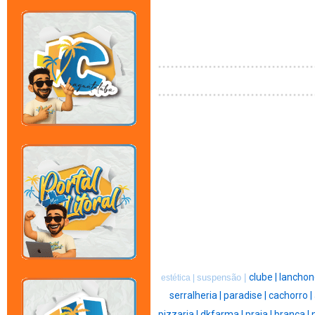
clube |
lanchon
suspensão |
estética |
serralheria |
paradise |
cachorro |
pizzaria |
dkfarma |
praia |
branca |