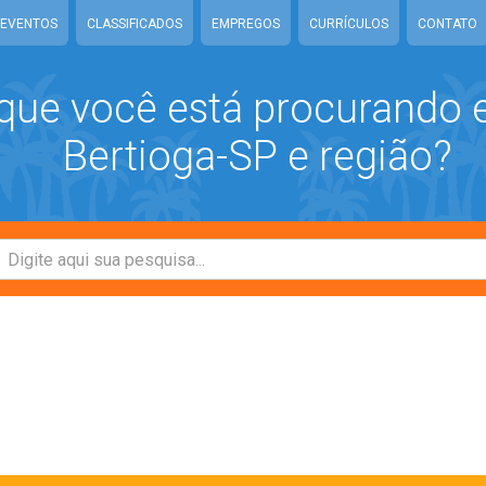
EVENTOS
CLASSIFICADOS
EMPREGOS
CURRÍCULOS
CONTATO
que você está procurando
Bertioga-SP e região?