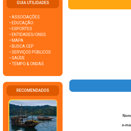
GUIA UTILIDADES
• ASSOCIAÇÕES
• EDUCAÇÃO
• ESPORTES
• ENTIDADES/ONGS
• MAPA
• BUSCA CEP
• SERVIÇOS PÚBLICOS
• SAÚDE
• TEMPO & ONDAS
RECOMENDADOS
Nom
e-mai