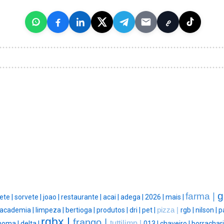
g
farma |
ete |
sorvete |
joao |
restaurante |
acai |
adega |
2026 |
mais |
academia |
limpeza |
bertioga |
produtos |
dri |
pet |
pizza |
rgb |
nilson |
p
rgbx |
frango |
tuttilimp |
noma |
delta |
013 |
chaveiro |
borrachari