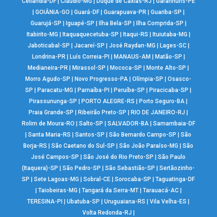
Ceilândia-DF
|
Cláudio-MG
|
Duque de Caxias-RJ
|
Garanhuns-PE
|
GOIÂNIA-GO
|
Guará-DF
|
Guarapuava-PR
|
Guariba-SP
|
Guarujá-SP
|
Iguapé-SP
|
Ilha Bela-SP
|
Ilha Comprida-SP
|
Itabirito-MG
|
Itaquaquecetuba-SP
|
Itaqui-RS
|
Ituiutaba-MG
|
Jaboticabal-SP
|
Jacareí-SP
|
José Raydan-MG
|
Lages-SC
|
Londrina-PR
|
Luís Correia-PI
|
MANAUS-AM
|
Matão-SP
|
Medianeira-PR
|
Mirassol-SP
|
Mococa-SP
|
Monte Alto-SP
|
Morro Agudo-SP
|
Novo Progresso-PA
|
Olímpia-SP
|
Osasco-
SP
|
Paracatu-MG
|
Parnaíba-PI
|
Peruíbe-SP
|
Piracicaba-SP
|
Pirassununga-SP
|
PORTO ALEGRE-RS
|
Porto Seguro-BA
|
Praia Grande-SP
|
Ribeirão Preto-SP
|
RIO DE JANEIRO-RJ
|
Rolim de Moura-RO
|
Salto-SP
|
SALVADOR-BA
|
Samambaia-DF
|
Santa Maria-RS
|
Santos-SP
|
São Bernardo Campo-SP
|
São
Borja-RS
|
São Caetano do Sul-SP
|
São João Paraíso-MG
|
São
José Campos-SP
|
São José do Rio Preto-SP
|
São Paulo
(Itaquera)-SP
|
São Pedro-SP
|
São Sebastião-SP
|
Sertãozinho-
SP
|
Sete Lagoas-MG
|
Sobral-CE
|
Sorocaba-SP
|
Taguatinga-DF
|
Taiobeiras-MG
|
Tangará da Serra-MT
|
Tarauacá-AC
|
TERESINA-PI
|
Ubatuba-SP
|
Uruguaiana-RS
|
Vila Velha-ES
|
Volta Redonda-RJ
|