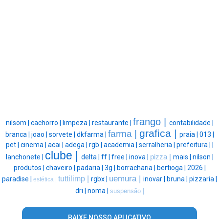
frango |
nilsom |
cachorro |
limpeza |
restaurante |
contabilidade |
grafica |
farma |
branca |
joao |
sorvete |
dkfarma |
praia |
013 |
pet |
cinema |
acai |
adega |
rgb |
academia |
serralheria |
prefeitura |
|
clube |
lanchonete |
delta |
ff |
free |
inova |
pizza |
mais |
nilson |
produtos |
chaveiro |
padaria |
3g |
borracharia |
bertioga |
2026 |
uemura |
tuttilimp |
paradise |
rgbx |
inovar |
bruna |
pizzaria |
estética |
dri |
noma |
suspensão |
BAIXE NOSSO APLICATIVO