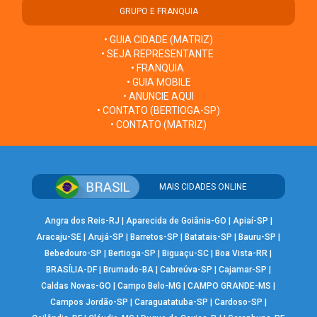
GRUPO E FRANQUIA
• GUIA CIDADE (MATRIZ)
• SEJA REPRESENTANTE
• FRANQUIA
• GUIA MOBILE
• ANUNCIE AQUI
• CONTATO (BERTIOGA-SP)
• CONTATO (MATRIZ)
MAIS CIDADES ONLINE
Angra dos Reis-RJ
|
Aparecida de Goiânia-GO
|
Apiaí-SP
|
Aracaju-SE
|
Arujá-SP
|
Barretos-SP
|
Batatais-SP
|
Bauru-SP
|
Bebedouro-SP
|
Bertioga-SP
|
Biguaçu-SC
|
Boa Vista-RR
|
BRASÍLIA-DF
|
Brumado-BA
|
Cabreúva-SP
|
Cajamar-SP
|
Caldas Novas-GO
|
Campo Belo-MG
|
CAMPO GRANDE-MS
|
Campos Jordão-SP
|
Caraguatatuba-SP
|
Cardoso-SP
|