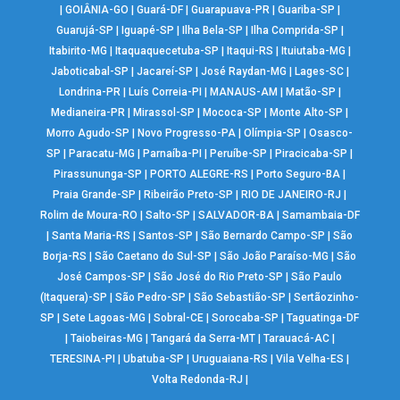
|
GOIÂNIA-GO
|
Guará-DF
|
Guarapuava-PR
|
Guariba-SP
|
Guarujá-SP
|
Iguapé-SP
|
Ilha Bela-SP
|
Ilha Comprida-SP
|
Itabirito-MG
|
Itaquaquecetuba-SP
|
Itaqui-RS
|
Ituiutaba-MG
|
Jaboticabal-SP
|
Jacareí-SP
|
José Raydan-MG
|
Lages-SC
|
Londrina-PR
|
Luís Correia-PI
|
MANAUS-AM
|
Matão-SP
|
Medianeira-PR
|
Mirassol-SP
|
Mococa-SP
|
Monte Alto-SP
|
Morro Agudo-SP
|
Novo Progresso-PA
|
Olímpia-SP
|
Osasco-
SP
|
Paracatu-MG
|
Parnaíba-PI
|
Peruíbe-SP
|
Piracicaba-SP
|
Pirassununga-SP
|
PORTO ALEGRE-RS
|
Porto Seguro-BA
|
Praia Grande-SP
|
Ribeirão Preto-SP
|
RIO DE JANEIRO-RJ
|
Rolim de Moura-RO
|
Salto-SP
|
SALVADOR-BA
|
Samambaia-DF
|
Santa Maria-RS
|
Santos-SP
|
São Bernardo Campo-SP
|
São
Borja-RS
|
São Caetano do Sul-SP
|
São João Paraíso-MG
|
São
José Campos-SP
|
São José do Rio Preto-SP
|
São Paulo
(Itaquera)-SP
|
São Pedro-SP
|
São Sebastião-SP
|
Sertãozinho-
SP
|
Sete Lagoas-MG
|
Sobral-CE
|
Sorocaba-SP
|
Taguatinga-DF
|
Taiobeiras-MG
|
Tangará da Serra-MT
|
Tarauacá-AC
|
TERESINA-PI
|
Ubatuba-SP
|
Uruguaiana-RS
|
Vila Velha-ES
|
Volta Redonda-RJ
|