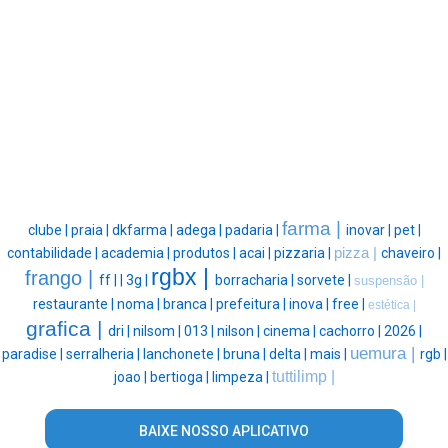
farma |
clube |
praia |
dkfarma |
adega |
padaria |
inovar |
pet |
contabilidade |
academia |
produtos |
acai |
pizzaria |
pizza |
chaveiro |
rgbx |
frango |
ff |
|
3g |
borracharia |
sorvete |
suspensão |
restaurante |
noma |
branca |
prefeitura |
inova |
free |
estética |
grafica |
dri |
nilsom |
013 |
nilson |
cinema |
cachorro |
2026 |
uemura |
paradise |
serralheria |
lanchonete |
bruna |
delta |
mais |
rgb |
tuttilimp |
joao |
bertioga |
limpeza |
BAIXE NOSSO APLICATIVO