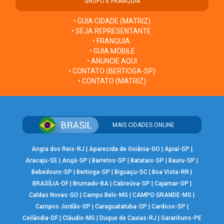
GRUPO E FRANQUIA
• GUIA CIDADE (MATRIZ)
• SEJA REPRESENTANTE
• FRANQUIA
• GUIA MOBILE
• ANUNCIE AQUI
• CONTATO (BERTIOGA-SP)
• CONTATO (MATRIZ)
MAIS CIDADES ONLINE
Angra dos Reis-RJ
|
Aparecida de Goiânia-GO
|
Apiaí-SP
|
Aracaju-SE
|
Arujá-SP
|
Barretos-SP
|
Batatais-SP
|
Bauru-SP
|
Bebedouro-SP
|
Bertioga-SP
|
Biguaçu-SC
|
Boa Vista-RR
|
BRASÍLIA-DF
|
Brumado-BA
|
Cabreúva-SP
|
Cajamar-SP
|
Caldas Novas-GO
|
Campo Belo-MG
|
CAMPO GRANDE-MS
|
Campos Jordão-SP
|
Caraguatatuba-SP
|
Cardoso-SP
|
Ceilândia-DF
|
Cláudio-MG
|
Duque de Caxias-RJ
|
Garanhuns-PE