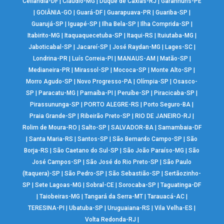
Ceilândia-DF
|
Cláudio-MG
|
Duque de Caxias-RJ
|
Garanhuns-PE
|
GOIÂNIA-GO
|
Guará-DF
|
Guarapuava-PR
|
Guariba-SP
|
Guarujá-SP
|
Iguapé-SP
|
Ilha Bela-SP
|
Ilha Comprida-SP
|
Itabirito-MG
|
Itaquaquecetuba-SP
|
Itaqui-RS
|
Ituiutaba-MG
|
Jaboticabal-SP
|
Jacareí-SP
|
José Raydan-MG
|
Lages-SC
|
Londrina-PR
|
Luís Correia-PI
|
MANAUS-AM
|
Matão-SP
|
Medianeira-PR
|
Mirassol-SP
|
Mococa-SP
|
Monte Alto-SP
|
Morro Agudo-SP
|
Novo Progresso-PA
|
Olímpia-SP
|
Osasco-
SP
|
Paracatu-MG
|
Parnaíba-PI
|
Peruíbe-SP
|
Piracicaba-SP
|
Pirassununga-SP
|
PORTO ALEGRE-RS
|
Porto Seguro-BA
|
Praia Grande-SP
|
Ribeirão Preto-SP
|
RIO DE JANEIRO-RJ
|
Rolim de Moura-RO
|
Salto-SP
|
SALVADOR-BA
|
Samambaia-DF
|
Santa Maria-RS
|
Santos-SP
|
São Bernardo Campo-SP
|
São
Borja-RS
|
São Caetano do Sul-SP
|
São João Paraíso-MG
|
São
José Campos-SP
|
São José do Rio Preto-SP
|
São Paulo
(Itaquera)-SP
|
São Pedro-SP
|
São Sebastião-SP
|
Sertãozinho-
SP
|
Sete Lagoas-MG
|
Sobral-CE
|
Sorocaba-SP
|
Taguatinga-DF
|
Taiobeiras-MG
|
Tangará da Serra-MT
|
Tarauacá-AC
|
TERESINA-PI
|
Ubatuba-SP
|
Uruguaiana-RS
|
Vila Velha-ES
|
Volta Redonda-RJ
|