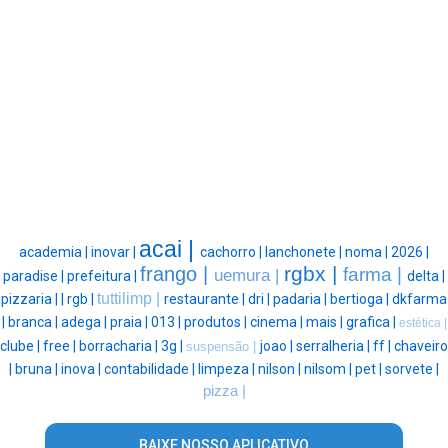
acai |
academia |
inovar |
cachorro |
lanchonete |
noma |
2026 |
rgbx |
frango |
farma |
uemura |
paradise |
prefeitura |
delta |
tuttilimp |
pizzaria |
|
rgb |
restaurante |
dri |
padaria |
bertioga |
dkfarma
|
branca |
adega |
praia |
013 |
produtos |
cinema |
mais |
grafica |
estética |
clube |
free |
borracharia |
3g |
joao |
serralheria |
ff |
chaveiro
suspensão |
|
bruna |
inova |
contabilidade |
limpeza |
nilson |
nilsom |
pet |
sorvete |
pizza |
BAIXE NOSSO APLICATIVO