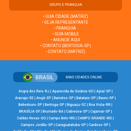
GRUPO E FRANQUIA
• GUIA CIDADE (MATRIZ)
• SEJA REPRESENTANTE
• FRANQUIA
• GUIA MOBILE
• ANUNCIE AQUI
• CONTATO (BERTIOGA-SP)
• CONTATO (MATRIZ)
MAIS CIDADES ONLINE
Angra dos Reis-RJ
|
Aparecida de Goiânia-GO
|
Apiaí-SP
|
Aracaju-SE
|
Arujá-SP
|
Barretos-SP
|
Batatais-SP
|
Bauru-SP
|
Bebedouro-SP
|
Bertioga-SP
|
Biguaçu-SC
|
Boa Vista-RR
|
BRASÍLIA-DF
|
Brumado-BA
|
Cabreúva-SP
|
Cajamar-SP
|
Caldas Novas-GO
|
Campo Belo-MG
|
CAMPO GRANDE-MS
|
Campos Jordão-SP
|
Caraguatatuba-SP
|
Cardoso-SP
|