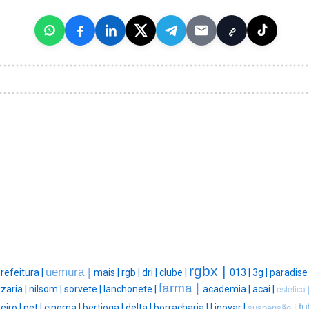
rgbx |
uemura |
refeitura |
mais |
rgb |
dri |
clube |
013 |
3g |
paradise
farma |
zaria |
nilsom |
sorvete |
lanchonete |
academia |
acai |
estética 
tu
eiro |
pet |
cinema |
bertioga |
delta |
borracharia |
|
inovar |
suspensão |