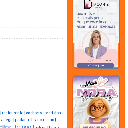
 |
restaurante |
cachorro |
produtos |
adega |
padaria |
branca |
joao |
|
frango |
ttilimp |
nilson |
bruna |