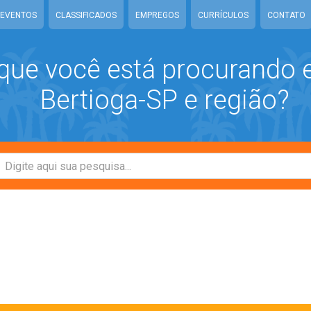
EVENTOS
CLASSIFICADOS
EMPREGOS
CURRÍCULOS
CONTATO
que você está procurando
Bertioga-SP e região?