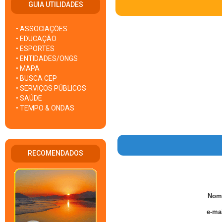
GUIA UTILIDADES
• ASSOCIAÇÕES
• EDUCAÇÃO
• ESPORTES
• ENTIDADES/ONGS
• MAPA
• BUSCA CEP
• SERVIÇOS PÚBLICOS
• SAÚDE
• TEMPO & ONDAS
RECOMENDADOS
Nom
e-mai