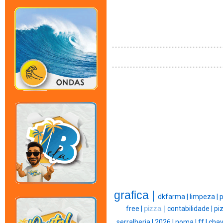
grafica |
dkfarma |
limpeza |
p
free |
pizza |
contabilidade |
piz
serralheria |
2026 |
noma |
ff |
chav