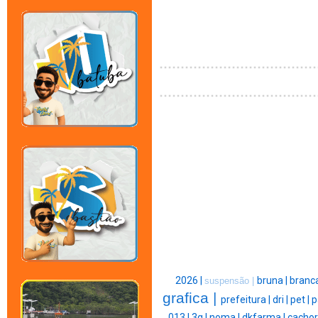
2026 |
bruna |
branca
suspensão |
grafica |
prefeitura |
dri |
pet |
p
013 |
3g |
noma |
dkfarma |
cachor