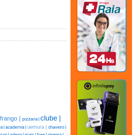
clube |
frango |
pizzaria |
uemura |
a |
academia |
chaveiro |
lson |
adega |
mais |
free |
cinema |