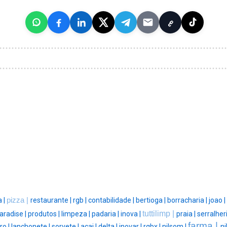
 |
pizza |
restaurante |
rgb |
contabilidade |
bertioga |
borracharia |
joao |
tuttilimp |
aradise |
produtos |
limpeza |
padaria |
inova |
praia |
serralheri
farma |
ro |
lanchonete |
sorvete |
acai |
delta |
inovar |
rgbx |
nilsom |
ni