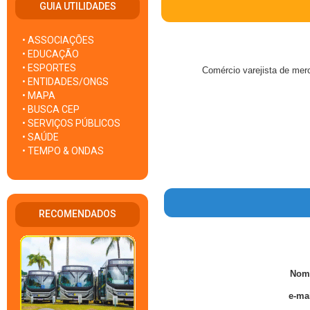
GUIA UTILIDADES
• ASSOCIAÇÕES
• EDUCAÇÃO
• ESPORTES
Comércio varejista de mer
• ENTIDADES/ONGS
• MAPA
• BUSCA CEP
• SERVIÇOS PÚBLICOS
• SAÚDE
• TEMPO & ONDAS
RECOMENDADOS
Nom
e-mai