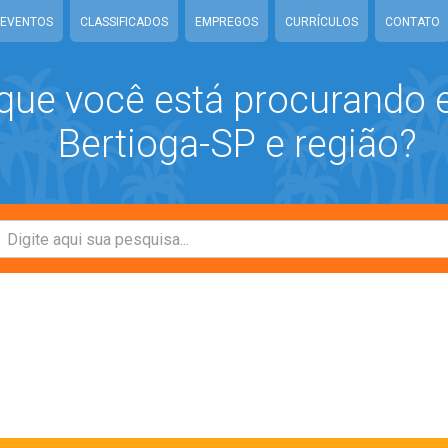
EVENTOS
CLASSIFICADOS
EMPREGOS
CURRÍCULOS
CONTATO
que você está procurando
Bertioga-SP e região?