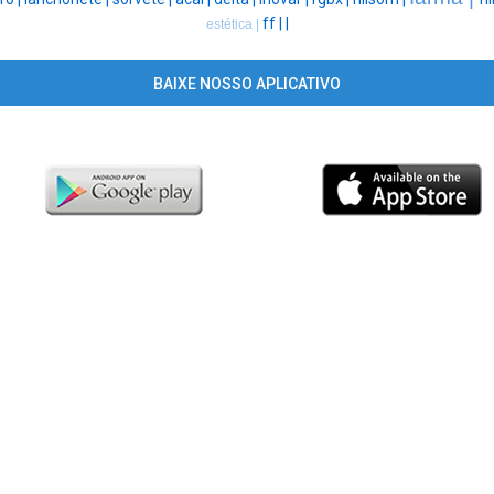
ff |
|
estética |
BAIXE NOSSO APLICATIVO