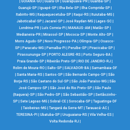
|
GOIÂNIA-GO
|
Guará-DF
|
Guarapuava-PR
|
Guariba-SP
|
Guarujá-SP
|
Iguapé-SP
|
Ilha Bela-SP
|
Ilha Comprida-SP
|
Itabirito-MG
|
Itaquaquecetuba-SP
|
Itaqui-RS
|
Ituiutaba-MG
|
Jaboticabal-SP
|
Jacareí-SP
|
José Raydan-MG
|
Lages-SC
|
Londrina-PR
|
Luís Correia-PI
|
MANAUS-AM
|
Matão-SP
|
Medianeira-PR
|
Mirassol-SP
|
Mococa-SP
|
Monte Alto-SP
|
Morro Agudo-SP
|
Novo Progresso-PA
|
Olímpia-SP
|
Osasco-
SP
|
Paracatu-MG
|
Parnaíba-PI
|
Peruíbe-SP
|
Piracicaba-SP
|
Pirassununga-SP
|
PORTO ALEGRE-RS
|
Porto Seguro-BA
|
Praia Grande-SP
|
Ribeirão Preto-SP
|
RIO DE JANEIRO-RJ
|
Rolim de Moura-RO
|
Salto-SP
|
SALVADOR-BA
|
Samambaia-DF
|
Santa Maria-RS
|
Santos-SP
|
São Bernardo Campo-SP
|
São
Borja-RS
|
São Caetano do Sul-SP
|
São João Paraíso-MG
|
São
José Campos-SP
|
São José do Rio Preto-SP
|
São Paulo
(Itaquera)-SP
|
São Pedro-SP
|
São Sebastião-SP
|
Sertãozinho-
SP
|
Sete Lagoas-MG
|
Sobral-CE
|
Sorocaba-SP
|
Taguatinga-DF
|
Taiobeiras-MG
|
Tangará da Serra-MT
|
Tarauacá-AC
|
TERESINA-PI
|
Ubatuba-SP
|
Uruguaiana-RS
|
Vila Velha-ES
|
Volta Redonda-RJ
|