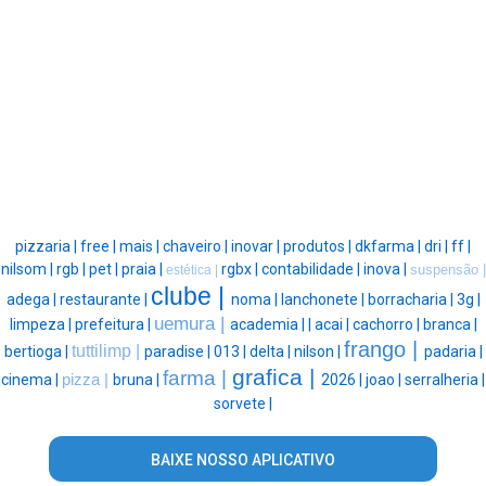
pizzaria |
free |
mais |
chaveiro |
inovar |
produtos |
dkfarma |
dri |
ff |
nilsom |
rgb |
pet |
praia |
rgbx |
contabilidade |
inova |
suspensão |
estética |
clube |
adega |
restaurante |
noma |
lanchonete |
borracharia |
3g |
uemura |
limpeza |
prefeitura |
academia |
|
acai |
cachorro |
branca |
frango |
tuttilimp |
bertioga |
paradise |
013 |
delta |
nilson |
padaria |
grafica |
farma |
cinema |
pizza |
bruna |
2026 |
joao |
serralheria |
sorvete |
BAIXE NOSSO APLICATIVO