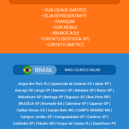
• GUIA CIDADE (MATRIZ)
• SEJA REPRESENTANTE
• FRANQUIA
• GUIA MOBILE
• ANUNCIE AQUI
• CONTATO (BERTIOGA-SP)
• CONTATO (MATRIZ)
MAIS CIDADES ONLINE
Angra dos Reis-RJ
|
Aparecida de Goiânia-GO
|
Apiaí-SP
|
Aracaju-SE
|
Arujá-SP
|
Barretos-SP
|
Batatais-SP
|
Bauru-SP
|
Bebedouro-SP
|
Bertioga-SP
|
Biguaçu-SC
|
Boa Vista-RR
|
BRASÍLIA-DF
|
Brumado-BA
|
Cabreúva-SP
|
Cajamar-SP
|
Caldas Novas-GO
|
Campo Belo-MG
|
CAMPO GRANDE-MS
|
Campos Jordão-SP
|
Caraguatatuba-SP
|
Cardoso-SP
|
Ceilândia-DF
|
Cláudio-MG
|
Duque de Caxias-RJ
|
Garanhuns-PE