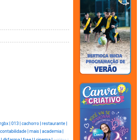
rgbx |
013 |
cachorro |
restaurante |
contabilidade |
mais |
academia |
 |
dkfarma |
free |
|
cinema |