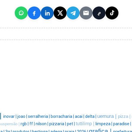
|
uemura |
inovar |
joao |
serralheria |
borracharia |
acai |
delta |
pizza |
tuttilimp |
rgb |
ff |
nilson |
pizzaria |
pet |
limpeza |
paradise |
suspensão |
grafica |
a |
3g |
produtos |
bertioga |
adega |
praia |
2026 |
prefeitura