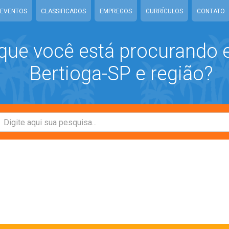
EVENTOS
CLASSIFICADOS
EMPREGOS
CURRÍCULOS
CONTATO
que você está procurando
Bertioga-SP e região?