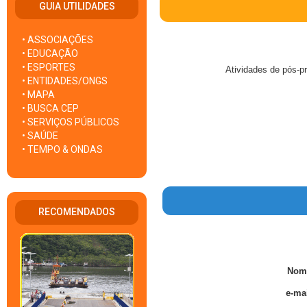
GUIA UTILIDADES
• ASSOCIAÇÕES
• EDUCAÇÃO
• ESPORTES
Atividades de pós-p
• ENTIDADES/ONGS
• MAPA
• BUSCA CEP
• SERVIÇOS PÚBLICOS
• SAÚDE
• TEMPO & ONDAS
RECOMENDADOS
Nom
e-mai