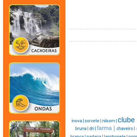
clube 
inova |
sorvete |
nilsom |
farma |
bruna |
dri |
chaveiro |
branca |
padaria |
lanchonete |
nom