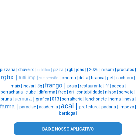
pizzaria |
chaveiro |
pizza |
rgb |
joao |
|
2026 |
nilsom |
produtos |
estética |
rgbx |
tuttilimp |
cinema |
delta |
branca |
pet |
cachorro |
suspensão |
frango |
mais |
inovar |
3g |
praia |
restaurante |
ff |
adega |
borracharia |
clube |
dkfarma |
free |
dri |
contabilidade |
nilson |
sorvete |
uemura |
bruna |
grafica |
013 |
serralheria |
lanchonete |
noma |
inova |
acai |
farma |
paradise |
academia |
prefeitura |
padaria |
limpeza |
bertioga |
BAIXE NOSSO APLICATIVO