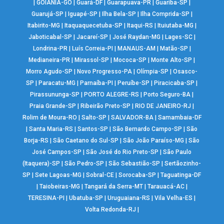
|
GOIÂNIA-GO
|
Guará-DF
|
Guarapuava-PR
|
Guariba-SP
|
Guarujá-SP
|
Iguapé-SP
|
Ilha Bela-SP
|
Ilha Comprida-SP
|
Itabirito-MG
|
Itaquaquecetuba-SP
|
Itaqui-RS
|
Ituiutaba-MG
|
Jaboticabal-SP
|
Jacareí-SP
|
José Raydan-MG
|
Lages-SC
|
Londrina-PR
|
Luís Correia-PI
|
MANAUS-AM
|
Matão-SP
|
Medianeira-PR
|
Mirassol-SP
|
Mococa-SP
|
Monte Alto-SP
|
Morro Agudo-SP
|
Novo Progresso-PA
|
Olímpia-SP
|
Osasco-
SP
|
Paracatu-MG
|
Parnaíba-PI
|
Peruíbe-SP
|
Piracicaba-SP
|
Pirassununga-SP
|
PORTO ALEGRE-RS
|
Porto Seguro-BA
|
Praia Grande-SP
|
Ribeirão Preto-SP
|
RIO DE JANEIRO-RJ
|
Rolim de Moura-RO
|
Salto-SP
|
SALVADOR-BA
|
Samambaia-DF
|
Santa Maria-RS
|
Santos-SP
|
São Bernardo Campo-SP
|
São
Borja-RS
|
São Caetano do Sul-SP
|
São João Paraíso-MG
|
São
José Campos-SP
|
São José do Rio Preto-SP
|
São Paulo
(Itaquera)-SP
|
São Pedro-SP
|
São Sebastião-SP
|
Sertãozinho-
SP
|
Sete Lagoas-MG
|
Sobral-CE
|
Sorocaba-SP
|
Taguatinga-DF
|
Taiobeiras-MG
|
Tangará da Serra-MT
|
Tarauacá-AC
|
TERESINA-PI
|
Ubatuba-SP
|
Uruguaiana-RS
|
Vila Velha-ES
|
Volta Redonda-RJ
|