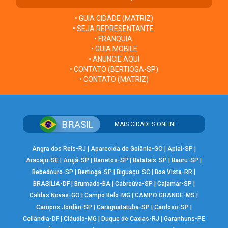
• GUIA CIDADE (MATRIZ)
• SEJA REPRESENTANTE
• FRANQUIA
• GUIA MOBILE
• ANUNCIE AQUI
• CONTATO (BERTIOGA-SP)
• CONTATO (MATRIZ)
MAIS CIDADES ONLINE
Angra dos Reis-RJ
|
Aparecida de Goiânia-GO
|
Apiaí-SP
|
Aracaju-SE
|
Arujá-SP
|
Barretos-SP
|
Batatais-SP
|
Bauru-SP
|
Bebedouro-SP
|
Bertioga-SP
|
Biguaçu-SC
|
Boa Vista-RR
|
BRASÍLIA-DF
|
Brumado-BA
|
Cabreúva-SP
|
Cajamar-SP
|
Caldas Novas-GO
|
Campo Belo-MG
|
CAMPO GRANDE-MS
|
Campos Jordão-SP
|
Caraguatatuba-SP
|
Cardoso-SP
|
Ceilândia-DF
|
Cláudio-MG
|
Duque de Caxias-RJ
|
Garanhuns-PE