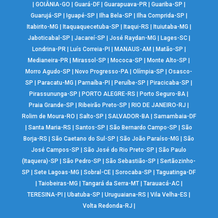
|
GOIÂNIA-GO
|
Guará-DF
|
Guarapuava-PR
|
Guariba-SP
|
Guarujá-SP
|
Iguapé-SP
|
Ilha Bela-SP
|
Ilha Comprida-SP
|
Itabirito-MG
|
Itaquaquecetuba-SP
|
Itaqui-RS
|
Ituiutaba-MG
|
Jaboticabal-SP
|
Jacareí-SP
|
José Raydan-MG
|
Lages-SC
|
Londrina-PR
|
Luís Correia-PI
|
MANAUS-AM
|
Matão-SP
|
Medianeira-PR
|
Mirassol-SP
|
Mococa-SP
|
Monte Alto-SP
|
Morro Agudo-SP
|
Novo Progresso-PA
|
Olímpia-SP
|
Osasco-
SP
|
Paracatu-MG
|
Parnaíba-PI
|
Peruíbe-SP
|
Piracicaba-SP
|
Pirassununga-SP
|
PORTO ALEGRE-RS
|
Porto Seguro-BA
|
Praia Grande-SP
|
Ribeirão Preto-SP
|
RIO DE JANEIRO-RJ
|
Rolim de Moura-RO
|
Salto-SP
|
SALVADOR-BA
|
Samambaia-DF
|
Santa Maria-RS
|
Santos-SP
|
São Bernardo Campo-SP
|
São
Borja-RS
|
São Caetano do Sul-SP
|
São João Paraíso-MG
|
São
José Campos-SP
|
São José do Rio Preto-SP
|
São Paulo
(Itaquera)-SP
|
São Pedro-SP
|
São Sebastião-SP
|
Sertãozinho-
SP
|
Sete Lagoas-MG
|
Sobral-CE
|
Sorocaba-SP
|
Taguatinga-DF
|
Taiobeiras-MG
|
Tangará da Serra-MT
|
Tarauacá-AC
|
TERESINA-PI
|
Ubatuba-SP
|
Uruguaiana-RS
|
Vila Velha-ES
|
Volta Redonda-RJ
|