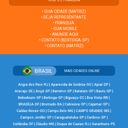
• GUIA CIDADE (MATRIZ)
• SEJA REPRESENTANTE
• FRANQUIA
• GUIA MOBILE
• ANUNCIE AQUI
• CONTATO (BERTIOGA-SP)
• CONTATO (MATRIZ)
MAIS CIDADES ONLINE
Angra dos Reis-RJ
|
Aparecida de Goiânia-GO
|
Apiaí-SP
|
Aracaju-SE
|
Arujá-SP
|
Barretos-SP
|
Batatais-SP
|
Bauru-SP
|
Bebedouro-SP
|
Bertioga-SP
|
Biguaçu-SC
|
Boa Vista-RR
|
BRASÍLIA-DF
|
Brumado-BA
|
Cabreúva-SP
|
Cajamar-SP
|
Caldas Novas-GO
|
Campo Belo-MG
|
CAMPO GRANDE-MS
|
Campos Jordão-SP
|
Caraguatatuba-SP
|
Cardoso-SP
|
Ceilândia-DF
|
Cláudio-MG
|
Duque de Caxias-RJ
|
Garanhuns-PE