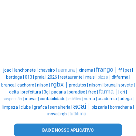
frango |
uemura |
joao |
lanchonete |
chaveiro |
cinema |
ff |
pet |
bertioga |
013 |
praia |
2026 |
restaurante |
mais |
pizza |
dkfarma |
rgbx |
branca |
cachorro |
nilson |
produtos |
nilsom |
bruna |
sorvete |
farma |
delta |
prefeitura |
3g |
padaria |
paradise |
free |
|
dri |
inovar |
contabilidade |
noma |
academia |
adega |
suspensão |
estética |
acai |
limpeza |
clube |
grafica |
serralheria |
pizzaria |
borracharia |
tuttilimp |
inova |
rgb |
BAIXE NOSSO APLICATIVO