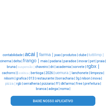
acai |
farma |
tuttilimp |
contabilidade |
joao |
produtos |
clube |
frango |
cinema |
delta |
mais |
padaria |
paradise |
inovar |
pet |
praia |
rgbx |
bruna |
chaveiro |
dri |
academia |
sorvete |
suspensão |
uemura |
cachorro |
|
bertioga |
2026 |
lanchonete |
limpeza |
estética |
nilsom |
grafica |
013 |
restaurante |
borracharia |
3g |
nilson |
inova |
pizza |
rgb |
serralheria |
pizzaria |
ff |
dkfarma |
free |
prefeitura |
branca |
adega |
noma |
BAIXE NOSSO APLICATIVO