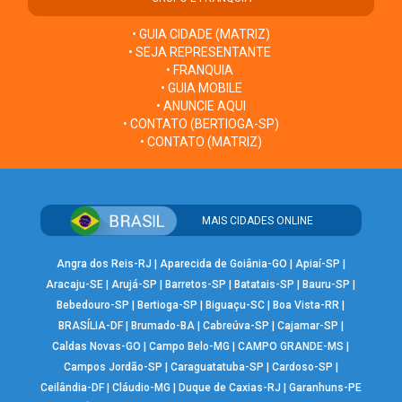
• GUIA CIDADE (MATRIZ)
• SEJA REPRESENTANTE
• FRANQUIA
• GUIA MOBILE
• ANUNCIE AQUI
• CONTATO (BERTIOGA-SP)
• CONTATO (MATRIZ)
MAIS CIDADES ONLINE
Angra dos Reis-RJ
|
Aparecida de Goiânia-GO
|
Apiaí-SP
|
Aracaju-SE
|
Arujá-SP
|
Barretos-SP
|
Batatais-SP
|
Bauru-SP
|
Bebedouro-SP
|
Bertioga-SP
|
Biguaçu-SC
|
Boa Vista-RR
|
BRASÍLIA-DF
|
Brumado-BA
|
Cabreúva-SP
|
Cajamar-SP
|
Caldas Novas-GO
|
Campo Belo-MG
|
CAMPO GRANDE-MS
|
Campos Jordão-SP
|
Caraguatatuba-SP
|
Cardoso-SP
|
Ceilândia-DF
|
Cláudio-MG
|
Duque de Caxias-RJ
|
Garanhuns-PE