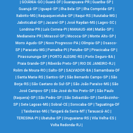
|
GOIÂNIA-GO
|
Guará-DF
|
Guarapuava-PR
|
Guariba-SP
|
Guarujá-SP
|
Iguapé-SP
|
Ilha Bela-SP
|
Ilha Comprida-SP
|
Itabirito-MG
|
Itaquaquecetuba-SP
|
Itaqui-RS
|
Ituiutaba-MG
|
Jaboticabal-SP
|
Jacareí-SP
|
José Raydan-MG
|
Lages-SC
|
Londrina-PR
|
Luís Correia-PI
|
MANAUS-AM
|
Matão-SP
|
Medianeira-PR
|
Mirassol-SP
|
Mococa-SP
|
Monte Alto-SP
|
Morro Agudo-SP
|
Novo Progresso-PA
|
Olímpia-SP
|
Osasco-
SP
|
Paracatu-MG
|
Parnaíba-PI
|
Peruíbe-SP
|
Piracicaba-SP
|
Pirassununga-SP
|
PORTO ALEGRE-RS
|
Porto Seguro-BA
|
Praia Grande-SP
|
Ribeirão Preto-SP
|
RIO DE JANEIRO-RJ
|
Rolim de Moura-RO
|
Salto-SP
|
SALVADOR-BA
|
Samambaia-DF
|
Santa Maria-RS
|
Santos-SP
|
São Bernardo Campo-SP
|
São
Borja-RS
|
São Caetano do Sul-SP
|
São João Paraíso-MG
|
São
José Campos-SP
|
São José do Rio Preto-SP
|
São Paulo
(Itaquera)-SP
|
São Pedro-SP
|
São Sebastião-SP
|
Sertãozinho-
SP
|
Sete Lagoas-MG
|
Sobral-CE
|
Sorocaba-SP
|
Taguatinga-DF
|
Taiobeiras-MG
|
Tangará da Serra-MT
|
Tarauacá-AC
|
TERESINA-PI
|
Ubatuba-SP
|
Uruguaiana-RS
|
Vila Velha-ES
|
Volta Redonda-RJ
|