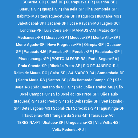
|
GOIÂNIA-GO
|
Guará-DF
|
Guarapuava-PR
|
Guariba-SP
|
Guarujá-SP
|
Iguapé-SP
|
Ilha Bela-SP
|
Ilha Comprida-SP
|
Itabirito-MG
|
Itaquaquecetuba-SP
|
Itaqui-RS
|
Ituiutaba-MG
|
Jaboticabal-SP
|
Jacareí-SP
|
José Raydan-MG
|
Lages-SC
|
Londrina-PR
|
Luís Correia-PI
|
MANAUS-AM
|
Matão-SP
|
Medianeira-PR
|
Mirassol-SP
|
Mococa-SP
|
Monte Alto-SP
|
Morro Agudo-SP
|
Novo Progresso-PA
|
Olímpia-SP
|
Osasco-
SP
|
Paracatu-MG
|
Parnaíba-PI
|
Peruíbe-SP
|
Piracicaba-SP
|
Pirassununga-SP
|
PORTO ALEGRE-RS
|
Porto Seguro-BA
|
Praia Grande-SP
|
Ribeirão Preto-SP
|
RIO DE JANEIRO-RJ
|
Rolim de Moura-RO
|
Salto-SP
|
SALVADOR-BA
|
Samambaia-DF
|
Santa Maria-RS
|
Santos-SP
|
São Bernardo Campo-SP
|
São
Borja-RS
|
São Caetano do Sul-SP
|
São João Paraíso-MG
|
São
José Campos-SP
|
São José do Rio Preto-SP
|
São Paulo
(Itaquera)-SP
|
São Pedro-SP
|
São Sebastião-SP
|
Sertãozinho-
SP
|
Sete Lagoas-MG
|
Sobral-CE
|
Sorocaba-SP
|
Taguatinga-DF
|
Taiobeiras-MG
|
Tangará da Serra-MT
|
Tarauacá-AC
|
TERESINA-PI
|
Ubatuba-SP
|
Uruguaiana-RS
|
Vila Velha-ES
|
Volta Redonda-RJ
|