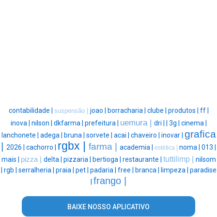
contabilidade |
joao |
borracharia |
clube |
produtos |
ff |
suspensão |
uemura |
inova |
nilson |
dkfarma |
prefeitura |
dri |
|
3g |
cinema |
grafica
lanchonete |
adega |
bruna |
sorvete |
acai |
chaveiro |
inovar |
rgbx |
|
farma |
2026 |
cachorro |
academia |
noma |
013 |
estética |
tuttilimp |
mais |
pizza |
delta |
pizzaria |
bertioga |
restaurante |
nilsom
|
rgb |
serralheria |
praia |
pet |
padaria |
free |
branca |
limpeza |
paradise
frango |
|
BAIXE NOSSO APLICATIVO