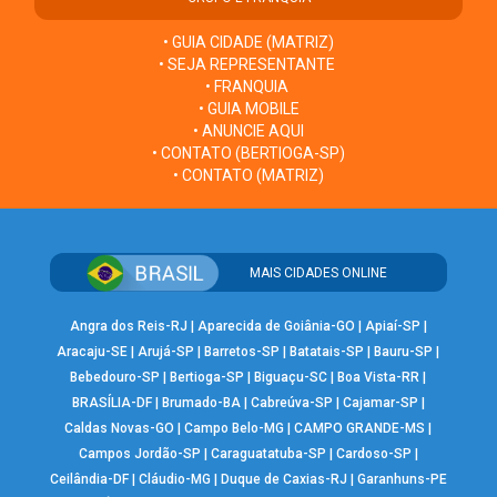
• GUIA CIDADE (MATRIZ)
• SEJA REPRESENTANTE
• FRANQUIA
• GUIA MOBILE
• ANUNCIE AQUI
• CONTATO (BERTIOGA-SP)
• CONTATO (MATRIZ)
MAIS CIDADES ONLINE
Angra dos Reis-RJ
|
Aparecida de Goiânia-GO
|
Apiaí-SP
|
Aracaju-SE
|
Arujá-SP
|
Barretos-SP
|
Batatais-SP
|
Bauru-SP
|
Bebedouro-SP
|
Bertioga-SP
|
Biguaçu-SC
|
Boa Vista-RR
|
BRASÍLIA-DF
|
Brumado-BA
|
Cabreúva-SP
|
Cajamar-SP
|
Caldas Novas-GO
|
Campo Belo-MG
|
CAMPO GRANDE-MS
|
Campos Jordão-SP
|
Caraguatatuba-SP
|
Cardoso-SP
|
Ceilândia-DF
|
Cláudio-MG
|
Duque de Caxias-RJ
|
Garanhuns-PE