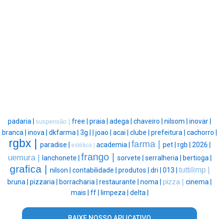
padaria |
free |
praia |
adega |
chaveiro |
nilsom |
inovar |
suspensão |
branca |
inova |
dkfarma |
3g |
|
joao |
acai |
clube |
prefeitura |
cachorro |
rgbx |
farma |
paradise |
academia |
pet |
rgb |
2026 |
estética |
frango |
uemura |
lanchonete |
sorvete |
serralheria |
bertioga |
grafica |
tuttilimp |
nilson |
contabilidade |
produtos |
dri |
013 |
bruna |
pizzaria |
borracharia |
restaurante |
noma |
pizza |
cinema |
mais |
ff |
limpeza |
delta |
BAIXE NOSSO APLICATIVO