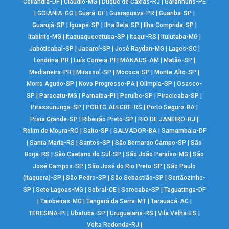
Ceilândia-DF
|
Cláudio-MG
|
Duque de Caxias-RJ
|
Garanhuns-PE
|
GOIÂNIA-GO
|
Guará-DF
|
Guarapuava-PR
|
Guariba-SP
|
Guarujá-SP
|
Iguapé-SP
|
Ilha Bela-SP
|
Ilha Comprida-SP
|
Itabirito-MG
|
Itaquaquecetuba-SP
|
Itaqui-RS
|
Ituiutaba-MG
|
Jaboticabal-SP
|
Jacareí-SP
|
José Raydan-MG
|
Lages-SC
|
Londrina-PR
|
Luís Correia-PI
|
MANAUS-AM
|
Matão-SP
|
Medianeira-PR
|
Mirassol-SP
|
Mococa-SP
|
Monte Alto-SP
|
Morro Agudo-SP
|
Novo Progresso-PA
|
Olímpia-SP
|
Osasco-
SP
|
Paracatu-MG
|
Parnaíba-PI
|
Peruíbe-SP
|
Piracicaba-SP
|
Pirassununga-SP
|
PORTO ALEGRE-RS
|
Porto Seguro-BA
|
Praia Grande-SP
|
Ribeirão Preto-SP
|
RIO DE JANEIRO-RJ
|
Rolim de Moura-RO
|
Salto-SP
|
SALVADOR-BA
|
Samambaia-DF
|
Santa Maria-RS
|
Santos-SP
|
São Bernardo Campo-SP
|
São
Borja-RS
|
São Caetano do Sul-SP
|
São João Paraíso-MG
|
São
José Campos-SP
|
São José do Rio Preto-SP
|
São Paulo
(Itaquera)-SP
|
São Pedro-SP
|
São Sebastião-SP
|
Sertãozinho-
SP
|
Sete Lagoas-MG
|
Sobral-CE
|
Sorocaba-SP
|
Taguatinga-DF
|
Taiobeiras-MG
|
Tangará da Serra-MT
|
Tarauacá-AC
|
TERESINA-PI
|
Ubatuba-SP
|
Uruguaiana-RS
|
Vila Velha-ES
|
Volta Redonda-RJ
|