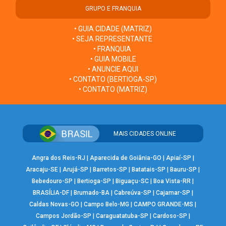
GRUPO E FRANQUIA
• GUIA CIDADE (MATRIZ)
• SEJA REPRESENTANTE
• FRANQUIA
• GUIA MOBILE
• ANUNCIE AQUI
• CONTATO (BERTIOGA-SP)
• CONTATO (MATRIZ)
MAIS CIDADES ONLINE
Angra dos Reis-RJ
|
Aparecida de Goiânia-GO
|
Apiaí-SP
|
Aracaju-SE
|
Arujá-SP
|
Barretos-SP
|
Batatais-SP
|
Bauru-SP
|
Bebedouro-SP
|
Bertioga-SP
|
Biguaçu-SC
|
Boa Vista-RR
|
BRASÍLIA-DF
|
Brumado-BA
|
Cabreúva-SP
|
Cajamar-SP
|
Caldas Novas-GO
|
Campo Belo-MG
|
CAMPO GRANDE-MS
|
Campos Jordão-SP
|
Caraguatatuba-SP
|
Cardoso-SP
|