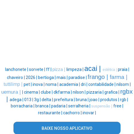
acai |
lanchonete |
sorvete |
ff |
pizza |
limpeza |
praia |
estética |
frango |
farma |
chaveiro |
2026 |
bertioga |
mais |
paradise |
tuttilimp |
pet |
inova |
noma |
academia |
dri |
contabilidade |
nilsom |
rgbx
uemura |
|
cinema |
clube |
dkfarma |
nilson |
pizzaria |
grafica |
|
adega |
013 |
3g |
delta |
prefeitura |
bruna |
joao |
produtos |
rgb |
borracharia |
branca |
padaria |
serralheria |
free |
suspensão |
restaurante |
cachorro |
inovar |
BAIXE NOSSO APLICATIVO