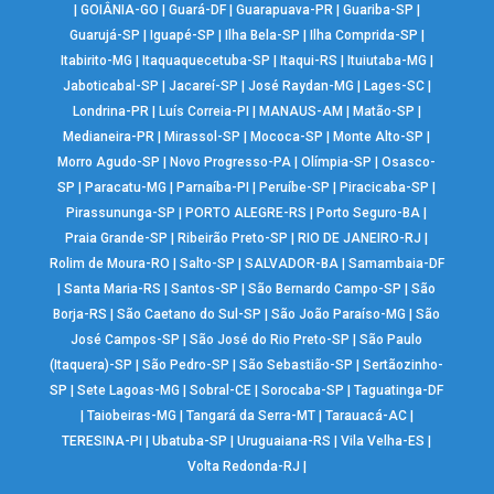
|
GOIÂNIA-GO
|
Guará-DF
|
Guarapuava-PR
|
Guariba-SP
|
Guarujá-SP
|
Iguapé-SP
|
Ilha Bela-SP
|
Ilha Comprida-SP
|
Itabirito-MG
|
Itaquaquecetuba-SP
|
Itaqui-RS
|
Ituiutaba-MG
|
Jaboticabal-SP
|
Jacareí-SP
|
José Raydan-MG
|
Lages-SC
|
Londrina-PR
|
Luís Correia-PI
|
MANAUS-AM
|
Matão-SP
|
Medianeira-PR
|
Mirassol-SP
|
Mococa-SP
|
Monte Alto-SP
|
Morro Agudo-SP
|
Novo Progresso-PA
|
Olímpia-SP
|
Osasco-
SP
|
Paracatu-MG
|
Parnaíba-PI
|
Peruíbe-SP
|
Piracicaba-SP
|
Pirassununga-SP
|
PORTO ALEGRE-RS
|
Porto Seguro-BA
|
Praia Grande-SP
|
Ribeirão Preto-SP
|
RIO DE JANEIRO-RJ
|
Rolim de Moura-RO
|
Salto-SP
|
SALVADOR-BA
|
Samambaia-DF
|
Santa Maria-RS
|
Santos-SP
|
São Bernardo Campo-SP
|
São
Borja-RS
|
São Caetano do Sul-SP
|
São João Paraíso-MG
|
São
José Campos-SP
|
São José do Rio Preto-SP
|
São Paulo
(Itaquera)-SP
|
São Pedro-SP
|
São Sebastião-SP
|
Sertãozinho-
SP
|
Sete Lagoas-MG
|
Sobral-CE
|
Sorocaba-SP
|
Taguatinga-DF
|
Taiobeiras-MG
|
Tangará da Serra-MT
|
Tarauacá-AC
|
TERESINA-PI
|
Ubatuba-SP
|
Uruguaiana-RS
|
Vila Velha-ES
|
Volta Redonda-RJ
|