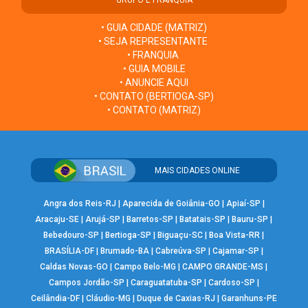
• GUIA CIDADE (MATRIZ)
• SEJA REPRESENTANTE
• FRANQUIA
• GUIA MOBILE
• ANUNCIE AQUI
• CONTATO (BERTIOGA-SP)
• CONTATO (MATRIZ)
MAIS CIDADES ONLINE
Angra dos Reis-RJ
|
Aparecida de Goiânia-GO
|
Apiaí-SP
|
Aracaju-SE
|
Arujá-SP
|
Barretos-SP
|
Batatais-SP
|
Bauru-SP
|
Bebedouro-SP
|
Bertioga-SP
|
Biguaçu-SC
|
Boa Vista-RR
|
BRASÍLIA-DF
|
Brumado-BA
|
Cabreúva-SP
|
Cajamar-SP
|
Caldas Novas-GO
|
Campo Belo-MG
|
CAMPO GRANDE-MS
|
Campos Jordão-SP
|
Caraguatatuba-SP
|
Cardoso-SP
|
Ceilândia-DF
|
Cláudio-MG
|
Duque de Caxias-RJ
|
Garanhuns-PE