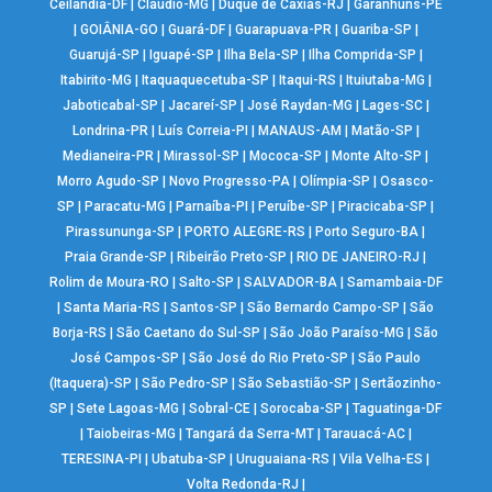
Ceilândia-DF
|
Cláudio-MG
|
Duque de Caxias-RJ
|
Garanhuns-PE
|
GOIÂNIA-GO
|
Guará-DF
|
Guarapuava-PR
|
Guariba-SP
|
Guarujá-SP
|
Iguapé-SP
|
Ilha Bela-SP
|
Ilha Comprida-SP
|
Itabirito-MG
|
Itaquaquecetuba-SP
|
Itaqui-RS
|
Ituiutaba-MG
|
Jaboticabal-SP
|
Jacareí-SP
|
José Raydan-MG
|
Lages-SC
|
Londrina-PR
|
Luís Correia-PI
|
MANAUS-AM
|
Matão-SP
|
Medianeira-PR
|
Mirassol-SP
|
Mococa-SP
|
Monte Alto-SP
|
Morro Agudo-SP
|
Novo Progresso-PA
|
Olímpia-SP
|
Osasco-
SP
|
Paracatu-MG
|
Parnaíba-PI
|
Peruíbe-SP
|
Piracicaba-SP
|
Pirassununga-SP
|
PORTO ALEGRE-RS
|
Porto Seguro-BA
|
Praia Grande-SP
|
Ribeirão Preto-SP
|
RIO DE JANEIRO-RJ
|
Rolim de Moura-RO
|
Salto-SP
|
SALVADOR-BA
|
Samambaia-DF
|
Santa Maria-RS
|
Santos-SP
|
São Bernardo Campo-SP
|
São
Borja-RS
|
São Caetano do Sul-SP
|
São João Paraíso-MG
|
São
José Campos-SP
|
São José do Rio Preto-SP
|
São Paulo
(Itaquera)-SP
|
São Pedro-SP
|
São Sebastião-SP
|
Sertãozinho-
SP
|
Sete Lagoas-MG
|
Sobral-CE
|
Sorocaba-SP
|
Taguatinga-DF
|
Taiobeiras-MG
|
Tangará da Serra-MT
|
Tarauacá-AC
|
TERESINA-PI
|
Ubatuba-SP
|
Uruguaiana-RS
|
Vila Velha-ES
|
Volta Redonda-RJ
|