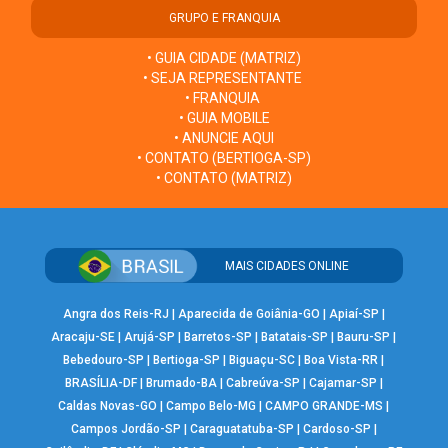
GRUPO E FRANQUIA
• GUIA CIDADE (MATRIZ)
• SEJA REPRESENTANTE
• FRANQUIA
• GUIA MOBILE
• ANUNCIE AQUI
• CONTATO (BERTIOGA-SP)
• CONTATO (MATRIZ)
MAIS CIDADES ONLINE
Angra dos Reis-RJ
|
Aparecida de Goiânia-GO
|
Apiaí-SP
|
Aracaju-SE
|
Arujá-SP
|
Barretos-SP
|
Batatais-SP
|
Bauru-SP
|
Bebedouro-SP
|
Bertioga-SP
|
Biguaçu-SC
|
Boa Vista-RR
|
BRASÍLIA-DF
|
Brumado-BA
|
Cabreúva-SP
|
Cajamar-SP
|
Caldas Novas-GO
|
Campo Belo-MG
|
CAMPO GRANDE-MS
|
Campos Jordão-SP
|
Caraguatatuba-SP
|
Cardoso-SP
|