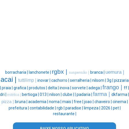
rgbx |
uemura |
borracharia |
lanchonete |
branca |
suspensão |
acai |
tuttilimp |
inovar |
cachorro |
serralheria |
nilsom |
3g |
pizzaria
frango |
|
praia |
grafica |
produtos |
delta |
inova |
sorvete |
adega |
ff |
farma |
dri |
bertioga |
013 |
nilson |
clube |
|
padaria |
dkfarma |
estética |
pizza |
bruna |
academia |
noma |
mais |
free |
joao |
chaveiro |
cinema |
prefeitura |
contabilidade |
rgb |
paradise |
limpeza |
2026 |
pet |
restaurante |
BAIXE NOSSO APLICATIVO