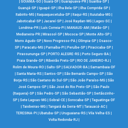
|
GOIÂNIA-GO
|
Guará-DF
|
Guarapuava-PR
|
Guariba-SP
|
Guarujá-SP
|
Iguapé-SP
|
Ilha Bela-SP
|
Ilha Comprida-SP
|
Itabirito-MG
|
Itaquaquecetuba-SP
|
Itaqui-RS
|
Ituiutaba-MG
|
Jaboticabal-SP
|
Jacareí-SP
|
José Raydan-MG
|
Lages-SC
|
Londrina-PR
|
Luís Correia-PI
|
MANAUS-AM
|
Matão-SP
|
Medianeira-PR
|
Mirassol-SP
|
Mococa-SP
|
Monte Alto-SP
|
Morro Agudo-SP
|
Novo Progresso-PA
|
Olímpia-SP
|
Osasco-
SP
|
Paracatu-MG
|
Parnaíba-PI
|
Peruíbe-SP
|
Piracicaba-SP
|
Pirassununga-SP
|
PORTO ALEGRE-RS
|
Porto Seguro-BA
|
Praia Grande-SP
|
Ribeirão Preto-SP
|
RIO DE JANEIRO-RJ
|
Rolim de Moura-RO
|
Salto-SP
|
SALVADOR-BA
|
Samambaia-DF
|
Santa Maria-RS
|
Santos-SP
|
São Bernardo Campo-SP
|
São
Borja-RS
|
São Caetano do Sul-SP
|
São João Paraíso-MG
|
São
José Campos-SP
|
São José do Rio Preto-SP
|
São Paulo
(Itaquera)-SP
|
São Pedro-SP
|
São Sebastião-SP
|
Sertãozinho-
SP
|
Sete Lagoas-MG
|
Sobral-CE
|
Sorocaba-SP
|
Taguatinga-DF
|
Taiobeiras-MG
|
Tangará da Serra-MT
|
Tarauacá-AC
|
TERESINA-PI
|
Ubatuba-SP
|
Uruguaiana-RS
|
Vila Velha-ES
|
Volta Redonda-RJ
|