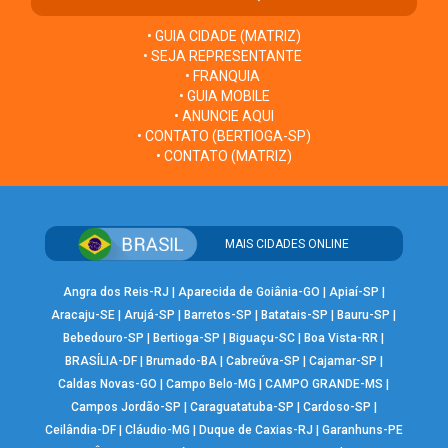
• GUIA CIDADE (MATRIZ)
• SEJA REPRESENTANTE
• FRANQUIA
• GUIA MOBILE
• ANUNCIE AQUI
• CONTATO (BERTIOGA-SP)
• CONTATO (MATRIZ)
MAIS CIDADES ONLINE
Angra dos Reis-RJ
|
Aparecida de Goiânia-GO
|
Apiaí-SP
|
Aracaju-SE
|
Arujá-SP
|
Barretos-SP
|
Batatais-SP
|
Bauru-SP
|
Bebedouro-SP
|
Bertioga-SP
|
Biguaçu-SC
|
Boa Vista-RR
|
BRASÍLIA-DF
|
Brumado-BA
|
Cabreúva-SP
|
Cajamar-SP
|
Caldas Novas-GO
|
Campo Belo-MG
|
CAMPO GRANDE-MS
|
Campos Jordão-SP
|
Caraguatatuba-SP
|
Cardoso-SP
|
Ceilândia-DF
|
Cláudio-MG
|
Duque de Caxias-RJ
|
Garanhuns-PE