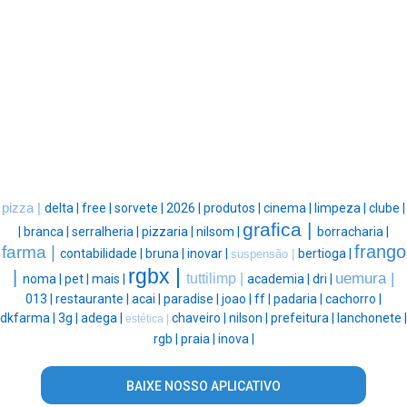
pizza |
delta |
free |
sorvete |
2026 |
produtos |
cinema |
limpeza |
clube |
grafica |
|
branca |
serralheria |
pizzaria |
nilsom |
borracharia |
frango
farma |
contabilidade |
bruna |
inovar |
bertioga |
suspensão |
rgbx |
|
uemura |
tuttilimp |
noma |
pet |
mais |
academia |
dri |
013 |
restaurante |
acai |
paradise |
joao |
ff |
padaria |
cachorro |
dkfarma |
3g |
adega |
chaveiro |
nilson |
prefeitura |
lanchonete |
estética |
rgb |
praia |
inova |
BAIXE NOSSO APLICATIVO