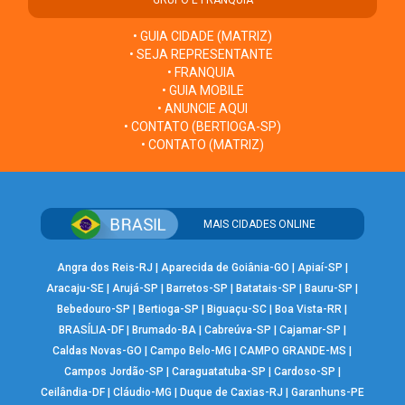
• GUIA CIDADE (MATRIZ)
• SEJA REPRESENTANTE
• FRANQUIA
• GUIA MOBILE
• ANUNCIE AQUI
• CONTATO (BERTIOGA-SP)
• CONTATO (MATRIZ)
MAIS CIDADES ONLINE
Angra dos Reis-RJ
|
Aparecida de Goiânia-GO
|
Apiaí-SP
|
Aracaju-SE
|
Arujá-SP
|
Barretos-SP
|
Batatais-SP
|
Bauru-SP
|
Bebedouro-SP
|
Bertioga-SP
|
Biguaçu-SC
|
Boa Vista-RR
|
BRASÍLIA-DF
|
Brumado-BA
|
Cabreúva-SP
|
Cajamar-SP
|
Caldas Novas-GO
|
Campo Belo-MG
|
CAMPO GRANDE-MS
|
Campos Jordão-SP
|
Caraguatatuba-SP
|
Cardoso-SP
|
Ceilândia-DF
|
Cláudio-MG
|
Duque de Caxias-RJ
|
Garanhuns-PE