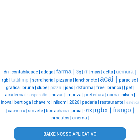
farma |
uemura |
dri |
contabilidade |
adega |
3g |
ff |
mais |
delta |
acai |
tuttilimp |
rgb |
serralheria |
pizzaria |
lanchonete |
paradise |
grafica |
bruna |
clube |
pizza |
joao |
dkfarma |
free |
branca |
|
pet |
academia |
inovar |
limpeza |
prefeitura |
noma |
nilson |
suspensão |
inova |
bertioga |
chaveiro |
nilsom |
2026 |
padaria |
restaurante |
estética
rgbx |
frango |
cachorro |
sorvete |
borracharia |
praia |
013 |
|
produtos |
cinema |
BAIXE NOSSO APLICATIVO