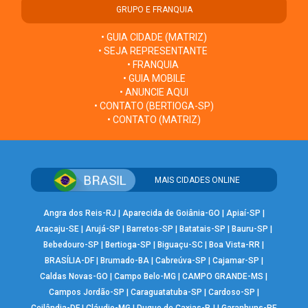
GRUPO E FRANQUIA
• GUIA CIDADE (MATRIZ)
• SEJA REPRESENTANTE
• FRANQUIA
• GUIA MOBILE
• ANUNCIE AQUI
• CONTATO (BERTIOGA-SP)
• CONTATO (MATRIZ)
MAIS CIDADES ONLINE
Angra dos Reis-RJ
|
Aparecida de Goiânia-GO
|
Apiaí-SP
|
Aracaju-SE
|
Arujá-SP
|
Barretos-SP
|
Batatais-SP
|
Bauru-SP
|
Bebedouro-SP
|
Bertioga-SP
|
Biguaçu-SC
|
Boa Vista-RR
|
BRASÍLIA-DF
|
Brumado-BA
|
Cabreúva-SP
|
Cajamar-SP
|
Caldas Novas-GO
|
Campo Belo-MG
|
CAMPO GRANDE-MS
|
Campos Jordão-SP
|
Caraguatatuba-SP
|
Cardoso-SP
|
Ceilândia-DF
|
Cláudio-MG
|
Duque de Caxias-RJ
|
Garanhuns-PE