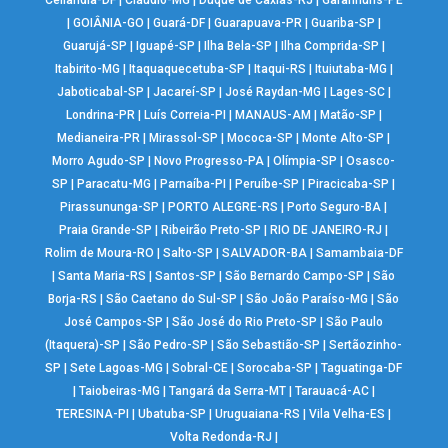
|
GOIÂNIA-GO
|
Guará-DF
|
Guarapuava-PR
|
Guariba-SP
|
Guarujá-SP
|
Iguapé-SP
|
Ilha Bela-SP
|
Ilha Comprida-SP
|
Itabirito-MG
|
Itaquaquecetuba-SP
|
Itaqui-RS
|
Ituiutaba-MG
|
Jaboticabal-SP
|
Jacareí-SP
|
José Raydan-MG
|
Lages-SC
|
Londrina-PR
|
Luís Correia-PI
|
MANAUS-AM
|
Matão-SP
|
Medianeira-PR
|
Mirassol-SP
|
Mococa-SP
|
Monte Alto-SP
|
Morro Agudo-SP
|
Novo Progresso-PA
|
Olímpia-SP
|
Osasco-
SP
|
Paracatu-MG
|
Parnaíba-PI
|
Peruíbe-SP
|
Piracicaba-SP
|
Pirassununga-SP
|
PORTO ALEGRE-RS
|
Porto Seguro-BA
|
Praia Grande-SP
|
Ribeirão Preto-SP
|
RIO DE JANEIRO-RJ
|
Rolim de Moura-RO
|
Salto-SP
|
SALVADOR-BA
|
Samambaia-DF
|
Santa Maria-RS
|
Santos-SP
|
São Bernardo Campo-SP
|
São
Borja-RS
|
São Caetano do Sul-SP
|
São João Paraíso-MG
|
São
José Campos-SP
|
São José do Rio Preto-SP
|
São Paulo
(Itaquera)-SP
|
São Pedro-SP
|
São Sebastião-SP
|
Sertãozinho-
SP
|
Sete Lagoas-MG
|
Sobral-CE
|
Sorocaba-SP
|
Taguatinga-DF
|
Taiobeiras-MG
|
Tangará da Serra-MT
|
Tarauacá-AC
|
TERESINA-PI
|
Ubatuba-SP
|
Uruguaiana-RS
|
Vila Velha-ES
|
Volta Redonda-RJ
|