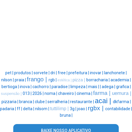
pet |
produtos |
sorvete |
dri |
free |
prefeitura |
inovar |
lanchonete |
frango |
nilson |
praia |
rgb |
pizza |
borracharia |
academia |
estética |
bertioga |
inova |
cachorro |
paradise |
limpeza |
mais |
|
adega |
grafica |
farma |
uemura |
013 |
2026 |
noma |
chaveiro |
cinema |
suspensão |
acai |
pizzaria |
branca |
clube |
serralheria |
restaurante |
dkfarma |
rgbx |
tuttilimp |
padaria |
ff |
delta |
nilsom |
3g |
joao |
contabilidade |
bruna |
BAIXE NOSSO APLICATIVO