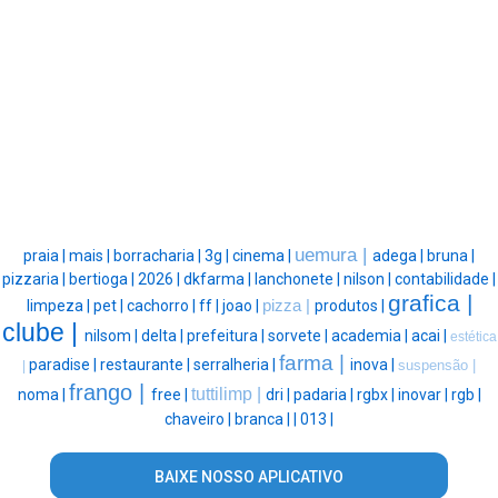
uemura |
praia |
mais |
borracharia |
3g |
cinema |
adega |
bruna |
pizzaria |
bertioga |
2026 |
dkfarma |
lanchonete |
nilson |
contabilidade |
grafica |
limpeza |
pet |
cachorro |
ff |
joao |
pizza |
produtos |
clube |
nilsom |
delta |
prefeitura |
sorvete |
academia |
acai |
estética
farma |
paradise |
restaurante |
serralheria |
inova |
suspensão |
|
frango |
tuttilimp |
noma |
free |
dri |
padaria |
rgbx |
inovar |
rgb |
chaveiro |
branca |
|
013 |
BAIXE NOSSO APLICATIVO