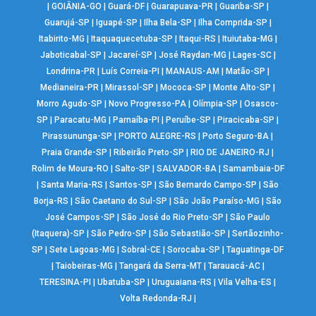
|
GOIÂNIA-GO
|
Guará-DF
|
Guarapuava-PR
|
Guariba-SP
|
Guarujá-SP
|
Iguapé-SP
|
Ilha Bela-SP
|
Ilha Comprida-SP
|
Itabirito-MG
|
Itaquaquecetuba-SP
|
Itaqui-RS
|
Ituiutaba-MG
|
Jaboticabal-SP
|
Jacareí-SP
|
José Raydan-MG
|
Lages-SC
|
Londrina-PR
|
Luís Correia-PI
|
MANAUS-AM
|
Matão-SP
|
Medianeira-PR
|
Mirassol-SP
|
Mococa-SP
|
Monte Alto-SP
|
Morro Agudo-SP
|
Novo Progresso-PA
|
Olímpia-SP
|
Osasco-
SP
|
Paracatu-MG
|
Parnaíba-PI
|
Peruíbe-SP
|
Piracicaba-SP
|
Pirassununga-SP
|
PORTO ALEGRE-RS
|
Porto Seguro-BA
|
Praia Grande-SP
|
Ribeirão Preto-SP
|
RIO DE JANEIRO-RJ
|
Rolim de Moura-RO
|
Salto-SP
|
SALVADOR-BA
|
Samambaia-DF
|
Santa Maria-RS
|
Santos-SP
|
São Bernardo Campo-SP
|
São
Borja-RS
|
São Caetano do Sul-SP
|
São João Paraíso-MG
|
São
José Campos-SP
|
São José do Rio Preto-SP
|
São Paulo
(Itaquera)-SP
|
São Pedro-SP
|
São Sebastião-SP
|
Sertãozinho-
SP
|
Sete Lagoas-MG
|
Sobral-CE
|
Sorocaba-SP
|
Taguatinga-DF
|
Taiobeiras-MG
|
Tangará da Serra-MT
|
Tarauacá-AC
|
TERESINA-PI
|
Ubatuba-SP
|
Uruguaiana-RS
|
Vila Velha-ES
|
Volta Redonda-RJ
|