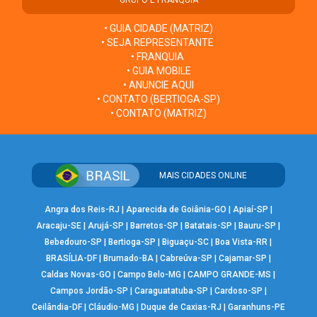
• GUIA CIDADE (MATRIZ)
• SEJA REPRESENTANTE
• FRANQUIA
• GUIA MOBILE
• ANUNCIE AQUI
• CONTATO (BERTIOGA-SP)
• CONTATO (MATRIZ)
MAIS CIDADES ONLINE
Angra dos Reis-RJ
|
Aparecida de Goiânia-GO
|
Apiaí-SP
|
Aracaju-SE
|
Arujá-SP
|
Barretos-SP
|
Batatais-SP
|
Bauru-SP
|
Bebedouro-SP
|
Bertioga-SP
|
Biguaçu-SC
|
Boa Vista-RR
|
BRASÍLIA-DF
|
Brumado-BA
|
Cabreúva-SP
|
Cajamar-SP
|
Caldas Novas-GO
|
Campo Belo-MG
|
CAMPO GRANDE-MS
|
Campos Jordão-SP
|
Caraguatatuba-SP
|
Cardoso-SP
|
Ceilândia-DF
|
Cláudio-MG
|
Duque de Caxias-RJ
|
Garanhuns-PE