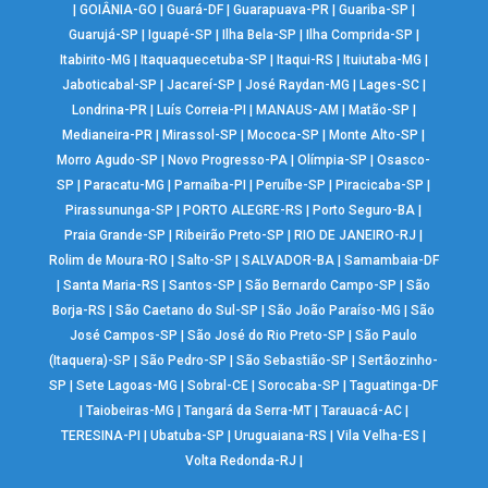
|
GOIÂNIA-GO
|
Guará-DF
|
Guarapuava-PR
|
Guariba-SP
|
Guarujá-SP
|
Iguapé-SP
|
Ilha Bela-SP
|
Ilha Comprida-SP
|
Itabirito-MG
|
Itaquaquecetuba-SP
|
Itaqui-RS
|
Ituiutaba-MG
|
Jaboticabal-SP
|
Jacareí-SP
|
José Raydan-MG
|
Lages-SC
|
Londrina-PR
|
Luís Correia-PI
|
MANAUS-AM
|
Matão-SP
|
Medianeira-PR
|
Mirassol-SP
|
Mococa-SP
|
Monte Alto-SP
|
Morro Agudo-SP
|
Novo Progresso-PA
|
Olímpia-SP
|
Osasco-
SP
|
Paracatu-MG
|
Parnaíba-PI
|
Peruíbe-SP
|
Piracicaba-SP
|
Pirassununga-SP
|
PORTO ALEGRE-RS
|
Porto Seguro-BA
|
Praia Grande-SP
|
Ribeirão Preto-SP
|
RIO DE JANEIRO-RJ
|
Rolim de Moura-RO
|
Salto-SP
|
SALVADOR-BA
|
Samambaia-DF
|
Santa Maria-RS
|
Santos-SP
|
São Bernardo Campo-SP
|
São
Borja-RS
|
São Caetano do Sul-SP
|
São João Paraíso-MG
|
São
José Campos-SP
|
São José do Rio Preto-SP
|
São Paulo
(Itaquera)-SP
|
São Pedro-SP
|
São Sebastião-SP
|
Sertãozinho-
SP
|
Sete Lagoas-MG
|
Sobral-CE
|
Sorocaba-SP
|
Taguatinga-DF
|
Taiobeiras-MG
|
Tangará da Serra-MT
|
Tarauacá-AC
|
TERESINA-PI
|
Ubatuba-SP
|
Uruguaiana-RS
|
Vila Velha-ES
|
Volta Redonda-RJ
|