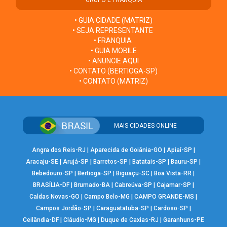
• GUIA CIDADE (MATRIZ)
• SEJA REPRESENTANTE
• FRANQUIA
• GUIA MOBILE
• ANUNCIE AQUI
• CONTATO (BERTIOGA-SP)
• CONTATO (MATRIZ)
MAIS CIDADES ONLINE
Angra dos Reis-RJ
|
Aparecida de Goiânia-GO
|
Apiaí-SP
|
Aracaju-SE
|
Arujá-SP
|
Barretos-SP
|
Batatais-SP
|
Bauru-SP
|
Bebedouro-SP
|
Bertioga-SP
|
Biguaçu-SC
|
Boa Vista-RR
|
BRASÍLIA-DF
|
Brumado-BA
|
Cabreúva-SP
|
Cajamar-SP
|
Caldas Novas-GO
|
Campo Belo-MG
|
CAMPO GRANDE-MS
|
Campos Jordão-SP
|
Caraguatatuba-SP
|
Cardoso-SP
|
Ceilândia-DF
|
Cláudio-MG
|
Duque de Caxias-RJ
|
Garanhuns-PE