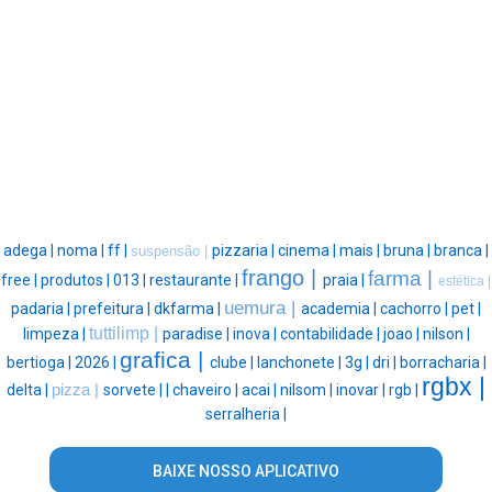
adega |
noma |
ff |
pizzaria |
cinema |
mais |
bruna |
branca |
suspensão |
frango |
farma |
free |
produtos |
013 |
restaurante |
praia |
estética |
uemura |
padaria |
prefeitura |
dkfarma |
academia |
cachorro |
pet |
tuttilimp |
limpeza |
paradise |
inova |
contabilidade |
joao |
nilson |
grafica |
bertioga |
2026 |
clube |
lanchonete |
3g |
dri |
borracharia |
rgbx |
delta |
pizza |
sorvete |
|
chaveiro |
acai |
nilsom |
inovar |
rgb |
serralheria |
BAIXE NOSSO APLICATIVO