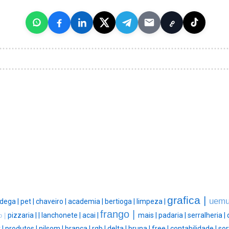
grafica |
uemu
dega |
pet |
chaveiro |
academia |
bertioga |
limpeza |
frango |
pizzaria |
|
lanchonete |
acai |
mais |
padaria |
serralheria |
o |
 |
produtos |
nilsom |
branca |
rgb |
delta |
bruna |
free |
contabilidade |
sor