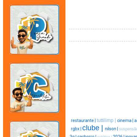
tuttilimp |
restaurante |
cinema |
a
clube |
rgbx |
nilson |
suspensã
3g |
cachorro |
2026 |
inovar