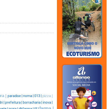
ra |
paradise |
noma |
013 |
pizza |
dri |
prefeitura |
borracharia |
inova |
farma |
vete |
praia |
dkfarma |
ff |