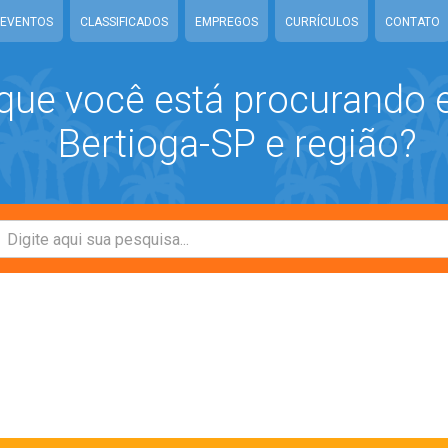
EVENTOS
CLASSIFICADOS
EMPREGOS
CURRÍCULOS
CONTATO
que você está procurando
Bertioga-SP e região?