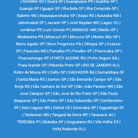
|
GOIÂNIA-GO
|
Guará-DF
|
Guarapuava-PR
|
Guariba-SP
|
Guarujá-SP
|
Iguapé-SP
|
Ilha Bela-SP
|
Ilha Comprida-SP
|
Itabirito-MG
|
Itaquaquecetuba-SP
|
Itaqui-RS
|
Ituiutaba-MG
|
Jaboticabal-SP
|
Jacareí-SP
|
José Raydan-MG
|
Lages-SC
|
Londrina-PR
|
Luís Correia-PI
|
MANAUS-AM
|
Matão-SP
|
Medianeira-PR
|
Mirassol-SP
|
Mococa-SP
|
Monte Alto-SP
|
Morro Agudo-SP
|
Novo Progresso-PA
|
Olímpia-SP
|
Osasco-
SP
|
Paracatu-MG
|
Parnaíba-PI
|
Peruíbe-SP
|
Piracicaba-SP
|
Pirassununga-SP
|
PORTO ALEGRE-RS
|
Porto Seguro-BA
|
Praia Grande-SP
|
Ribeirão Preto-SP
|
RIO DE JANEIRO-RJ
|
Rolim de Moura-RO
|
Salto-SP
|
SALVADOR-BA
|
Samambaia-DF
|
Santa Maria-RS
|
Santos-SP
|
São Bernardo Campo-SP
|
São
Borja-RS
|
São Caetano do Sul-SP
|
São João Paraíso-MG
|
São
José Campos-SP
|
São José do Rio Preto-SP
|
São Paulo
(Itaquera)-SP
|
São Pedro-SP
|
São Sebastião-SP
|
Sertãozinho-
SP
|
Sete Lagoas-MG
|
Sobral-CE
|
Sorocaba-SP
|
Taguatinga-DF
|
Taiobeiras-MG
|
Tangará da Serra-MT
|
Tarauacá-AC
|
TERESINA-PI
|
Ubatuba-SP
|
Uruguaiana-RS
|
Vila Velha-ES
|
Volta Redonda-RJ
|