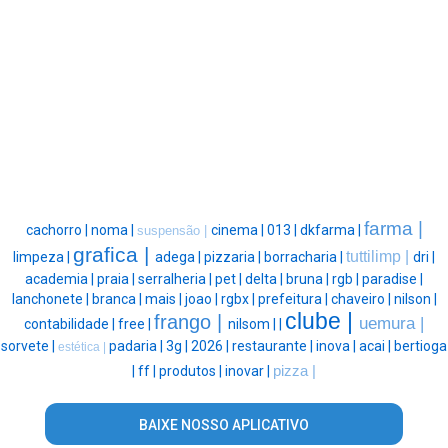
farma |
cachorro |
noma |
cinema |
013 |
dkfarma |
suspensão |
grafica |
tuttilimp |
limpeza |
adega |
pizzaria |
borracharia |
dri |
academia |
praia |
serralheria |
pet |
delta |
bruna |
rgb |
paradise |
lanchonete |
branca |
mais |
joao |
rgbx |
prefeitura |
chaveiro |
nilson |
clube |
frango |
uemura |
contabilidade |
free |
nilsom |
|
sorvete |
padaria |
3g |
2026 |
restaurante |
inova |
acai |
bertioga
estética |
|
ff |
produtos |
inovar |
pizza |
BAIXE NOSSO APLICATIVO