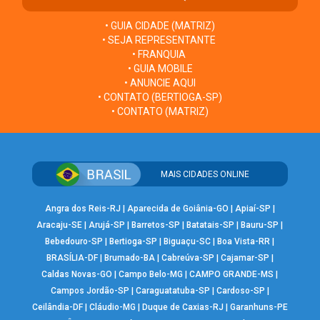
• GUIA CIDADE (MATRIZ)
• SEJA REPRESENTANTE
• FRANQUIA
• GUIA MOBILE
• ANUNCIE AQUI
• CONTATO (BERTIOGA-SP)
• CONTATO (MATRIZ)
MAIS CIDADES ONLINE
Angra dos Reis-RJ
|
Aparecida de Goiânia-GO
|
Apiaí-SP
|
Aracaju-SE
|
Arujá-SP
|
Barretos-SP
|
Batatais-SP
|
Bauru-SP
|
Bebedouro-SP
|
Bertioga-SP
|
Biguaçu-SC
|
Boa Vista-RR
|
BRASÍLIA-DF
|
Brumado-BA
|
Cabreúva-SP
|
Cajamar-SP
|
Caldas Novas-GO
|
Campo Belo-MG
|
CAMPO GRANDE-MS
|
Campos Jordão-SP
|
Caraguatatuba-SP
|
Cardoso-SP
|
Ceilândia-DF
|
Cláudio-MG
|
Duque de Caxias-RJ
|
Garanhuns-PE