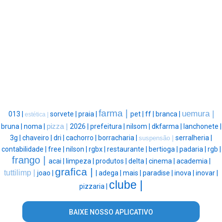
farma |
uemura |
013 |
sorvete |
praia |
pet |
ff |
branca |
estética |
bruna |
noma |
pizza |
2026 |
prefeitura |
nilsom |
dkfarma |
lanchonete |
3g |
chaveiro |
dri |
cachorro |
borracharia |
serralheria |
suspensão |
contabilidade |
free |
nilson |
rgbx |
restaurante |
bertioga |
padaria |
rgb |
frango |
acai |
limpeza |
produtos |
delta |
cinema |
academia |
grafica |
tuttilimp |
joao |
|
adega |
mais |
paradise |
inova |
inovar |
clube |
pizzaria |
BAIXE NOSSO APLICATIVO