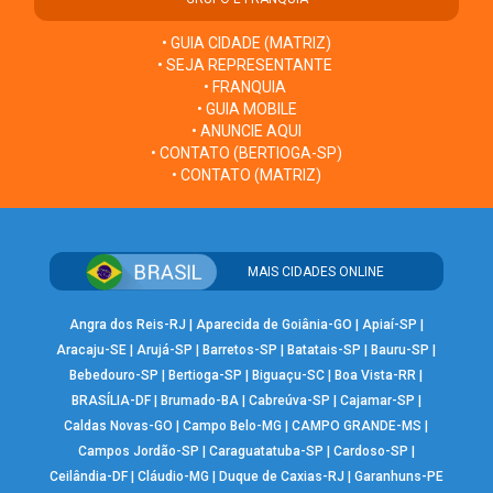
• GUIA CIDADE (MATRIZ)
• SEJA REPRESENTANTE
• FRANQUIA
• GUIA MOBILE
• ANUNCIE AQUI
• CONTATO (BERTIOGA-SP)
• CONTATO (MATRIZ)
MAIS CIDADES ONLINE
Angra dos Reis-RJ
|
Aparecida de Goiânia-GO
|
Apiaí-SP
|
Aracaju-SE
|
Arujá-SP
|
Barretos-SP
|
Batatais-SP
|
Bauru-SP
|
Bebedouro-SP
|
Bertioga-SP
|
Biguaçu-SC
|
Boa Vista-RR
|
BRASÍLIA-DF
|
Brumado-BA
|
Cabreúva-SP
|
Cajamar-SP
|
Caldas Novas-GO
|
Campo Belo-MG
|
CAMPO GRANDE-MS
|
Campos Jordão-SP
|
Caraguatatuba-SP
|
Cardoso-SP
|
Ceilândia-DF
|
Cláudio-MG
|
Duque de Caxias-RJ
|
Garanhuns-PE