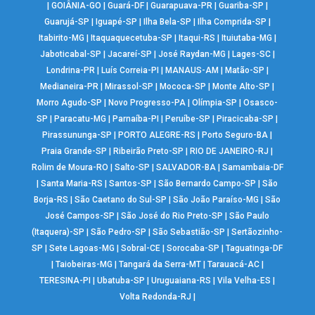
|
GOIÂNIA-GO
|
Guará-DF
|
Guarapuava-PR
|
Guariba-SP
|
Guarujá-SP
|
Iguapé-SP
|
Ilha Bela-SP
|
Ilha Comprida-SP
|
Itabirito-MG
|
Itaquaquecetuba-SP
|
Itaqui-RS
|
Ituiutaba-MG
|
Jaboticabal-SP
|
Jacareí-SP
|
José Raydan-MG
|
Lages-SC
|
Londrina-PR
|
Luís Correia-PI
|
MANAUS-AM
|
Matão-SP
|
Medianeira-PR
|
Mirassol-SP
|
Mococa-SP
|
Monte Alto-SP
|
Morro Agudo-SP
|
Novo Progresso-PA
|
Olímpia-SP
|
Osasco-
SP
|
Paracatu-MG
|
Parnaíba-PI
|
Peruíbe-SP
|
Piracicaba-SP
|
Pirassununga-SP
|
PORTO ALEGRE-RS
|
Porto Seguro-BA
|
Praia Grande-SP
|
Ribeirão Preto-SP
|
RIO DE JANEIRO-RJ
|
Rolim de Moura-RO
|
Salto-SP
|
SALVADOR-BA
|
Samambaia-DF
|
Santa Maria-RS
|
Santos-SP
|
São Bernardo Campo-SP
|
São
Borja-RS
|
São Caetano do Sul-SP
|
São João Paraíso-MG
|
São
José Campos-SP
|
São José do Rio Preto-SP
|
São Paulo
(Itaquera)-SP
|
São Pedro-SP
|
São Sebastião-SP
|
Sertãozinho-
SP
|
Sete Lagoas-MG
|
Sobral-CE
|
Sorocaba-SP
|
Taguatinga-DF
|
Taiobeiras-MG
|
Tangará da Serra-MT
|
Tarauacá-AC
|
TERESINA-PI
|
Ubatuba-SP
|
Uruguaiana-RS
|
Vila Velha-ES
|
Volta Redonda-RJ
|