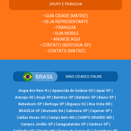
GRUPO E FRANQUIA
• GUIA CIDADE (MATRIZ)
• SEJA REPRESENTANTE
• FRANQUIA
• GUIA MOBILE
• ANUNCIE AQUI
• CONTATO (BERTIOGA-SP)
• CONTATO (MATRIZ)
MAIS CIDADES ONLINE
Angra dos Reis-RJ
|
Aparecida de Goiânia-GO
|
Apiaí-SP
|
Aracaju-SE
|
Arujá-SP
|
Barretos-SP
|
Batatais-SP
|
Bauru-SP
|
Bebedouro-SP
|
Bertioga-SP
|
Biguaçu-SC
|
Boa Vista-RR
|
BRASÍLIA-DF
|
Brumado-BA
|
Cabreúva-SP
|
Cajamar-SP
|
Caldas Novas-GO
|
Campo Belo-MG
|
CAMPO GRANDE-MS
|
Campos Jordão-SP
|
Caraguatatuba-SP
|
Cardoso-SP
|
Ceilândia-DF
|
Cláudio-MG
|
Duque de Caxias-RJ
|
Garanhuns-PE