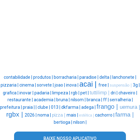
contabilidade |
produtos |
borracharia |
paradise |
delta |
lanchonete |
acai |
pizzaria |
cinema |
sorvete |
joao |
inova |
free |
3g |
suspensão |
tuttilimp |
grafica |
inovar |
padaria |
limpeza |
rgb |
pet |
dri |
chaveiro |
restaurante |
academia |
bruna |
nilsom |
branca |
ff |
serralheria |
frango |
uemura |
prefeitura |
praia |
|
clube |
013 |
dkfarma |
adega |
rgbx |
farma |
2026 |
noma |
pizza |
mais |
cachorro |
estética |
bertioga |
nilson |
BAIXE NOSSO APLICATIVO