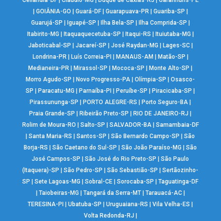
|
GOIÂNIA-GO
|
Guará-DF
|
Guarapuava-PR
|
Guariba-SP
|
Guarujá-SP
|
Iguapé-SP
|
Ilha Bela-SP
|
Ilha Comprida-SP
|
Itabirito-MG
|
Itaquaquecetuba-SP
|
Itaqui-RS
|
Ituiutaba-MG
|
Jaboticabal-SP
|
Jacareí-SP
|
José Raydan-MG
|
Lages-SC
|
Londrina-PR
|
Luís Correia-PI
|
MANAUS-AM
|
Matão-SP
|
Medianeira-PR
|
Mirassol-SP
|
Mococa-SP
|
Monte Alto-SP
|
Morro Agudo-SP
|
Novo Progresso-PA
|
Olímpia-SP
|
Osasco-
SP
|
Paracatu-MG
|
Parnaíba-PI
|
Peruíbe-SP
|
Piracicaba-SP
|
Pirassununga-SP
|
PORTO ALEGRE-RS
|
Porto Seguro-BA
|
Praia Grande-SP
|
Ribeirão Preto-SP
|
RIO DE JANEIRO-RJ
|
Rolim de Moura-RO
|
Salto-SP
|
SALVADOR-BA
|
Samambaia-DF
|
Santa Maria-RS
|
Santos-SP
|
São Bernardo Campo-SP
|
São
Borja-RS
|
São Caetano do Sul-SP
|
São João Paraíso-MG
|
São
José Campos-SP
|
São José do Rio Preto-SP
|
São Paulo
(Itaquera)-SP
|
São Pedro-SP
|
São Sebastião-SP
|
Sertãozinho-
SP
|
Sete Lagoas-MG
|
Sobral-CE
|
Sorocaba-SP
|
Taguatinga-DF
|
Taiobeiras-MG
|
Tangará da Serra-MT
|
Tarauacá-AC
|
TERESINA-PI
|
Ubatuba-SP
|
Uruguaiana-RS
|
Vila Velha-ES
|
Volta Redonda-RJ
|