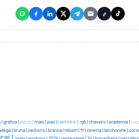
uemura |
 |
grafica |
pizza |
mais |
joao |
rgb |
chaveiro |
academia |
sus
adega |
bruna |
cachorro |
branca |
nilsom |
ff |
cinema |
lanchonete |
sorve
cai |
praia |
produtos |
2026 |
restaurante |
3g |
borracharia |
pet |
nilso