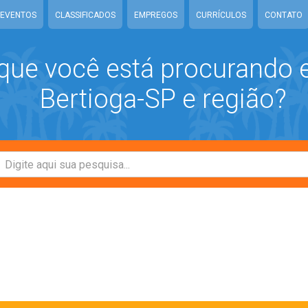
EVENTOS
CLASSIFICADOS
EMPREGOS
CURRÍCULOS
CONTATO
que você está procurando
Bertioga-SP e região?