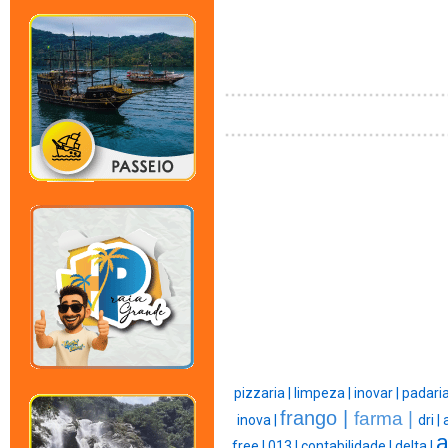
pizzaria |
limpeza |
inovar |
padaria
frango |
farma |
inova |
dri |
a
free |
013 |
contabilidade |
delta |