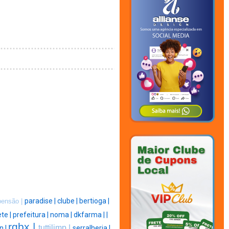
paradise |
clube |
bertioga |
pensão |
te |
prefeitura |
noma |
dkfarma |
|
rgbx |
tuttilimp |
n |
serralheria |