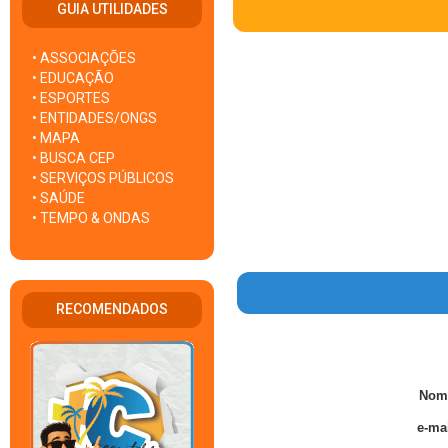
GUIA UTILIDADES
• ASSOCIAÇÕES
• EDUCAÇÃO
• ESPORTES
• ENTIDADES/ONGS
• MAPA
• BUSCA CEP
• SERVIÇOS PÚBLICOS
• SAÚDE
• TEMPO & ONDAS
RECOMENDADOS
Nom
e-mai