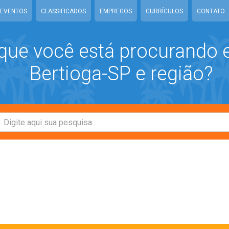
EVENTOS
CLASSIFICADOS
EMPREGOS
CURRÍCULOS
CONTATO
que você está procurando
Bertioga-SP e região?