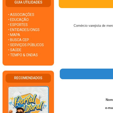
GUIA UTILIDADES
• ASSOCIAÇÕES
• EDUCAÇÃO
• ESPORTES
Comércio varejista de mer
• ENTIDADES/ONGS
• MAPA
• BUSCA CEP
• SERVIÇOS PÚBLICOS
• SAÚDE
• TEMPO & ONDAS
RECOMENDADOS
Nom
e-mai