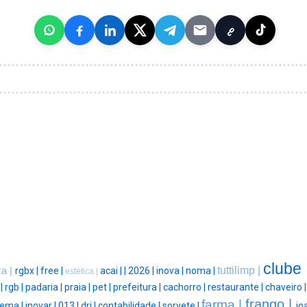
clube 
tuttilimp |
za |
rgbx |
free |
acai |
|
2026 |
inova |
noma |
estética |
|
rgb |
padaria |
praia |
pet |
prefeitura |
cachorro |
restaurante |
chaveiro 
frango |
farma |
nema |
inovar |
013 |
dri |
contabilidade |
sorvete |
jo