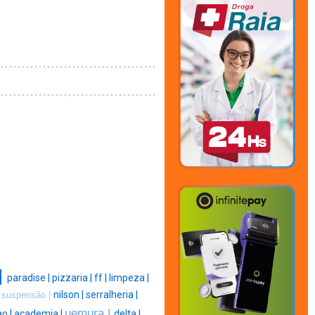
|
paradise |
pizzaria |
ff |
limpeza |
|
nilson |
serralheria |
suspensão |
uemura |
ao |
academia |
delta |