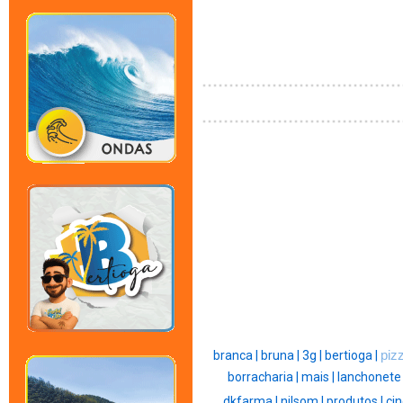
branca |
bruna |
3g |
bertioga |
piz
borracharia |
mais |
lanchonete 
dkfarma |
nilsom |
produtos |
ci