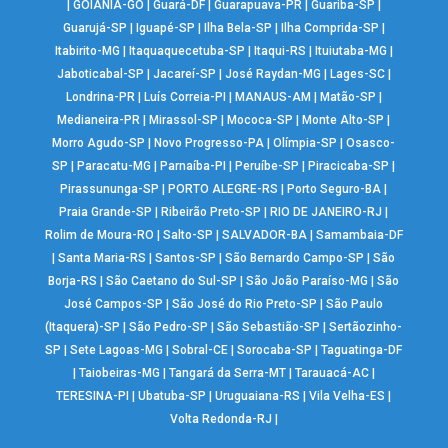
|
GOIÂNIA-GO
|
Guará-DF
|
Guarapuava-PR
|
Guariba-SP
|
Guarujá-SP
|
Iguapé-SP
|
Ilha Bela-SP
|
Ilha Comprida-SP
|
Itabirito-MG
|
Itaquaquecetuba-SP
|
Itaqui-RS
|
Ituiutaba-MG
|
Jaboticabal-SP
|
Jacareí-SP
|
José Raydan-MG
|
Lages-SC
|
Londrina-PR
|
Luís Correia-PI
|
MANAUS-AM
|
Matão-SP
|
Medianeira-PR
|
Mirassol-SP
|
Mococa-SP
|
Monte Alto-SP
|
Morro Agudo-SP
|
Novo Progresso-PA
|
Olímpia-SP
|
Osasco-
SP
|
Paracatu-MG
|
Parnaíba-PI
|
Peruíbe-SP
|
Piracicaba-SP
|
Pirassununga-SP
|
PORTO ALEGRE-RS
|
Porto Seguro-BA
|
Praia Grande-SP
|
Ribeirão Preto-SP
|
RIO DE JANEIRO-RJ
|
Rolim de Moura-RO
|
Salto-SP
|
SALVADOR-BA
|
Samambaia-DF
|
Santa Maria-RS
|
Santos-SP
|
São Bernardo Campo-SP
|
São
Borja-RS
|
São Caetano do Sul-SP
|
São João Paraíso-MG
|
São
José Campos-SP
|
São José do Rio Preto-SP
|
São Paulo
(Itaquera)-SP
|
São Pedro-SP
|
São Sebastião-SP
|
Sertãozinho-
SP
|
Sete Lagoas-MG
|
Sobral-CE
|
Sorocaba-SP
|
Taguatinga-DF
|
Taiobeiras-MG
|
Tangará da Serra-MT
|
Tarauacá-AC
|
TERESINA-PI
|
Ubatuba-SP
|
Uruguaiana-RS
|
Vila Velha-ES
|
Volta Redonda-RJ
|