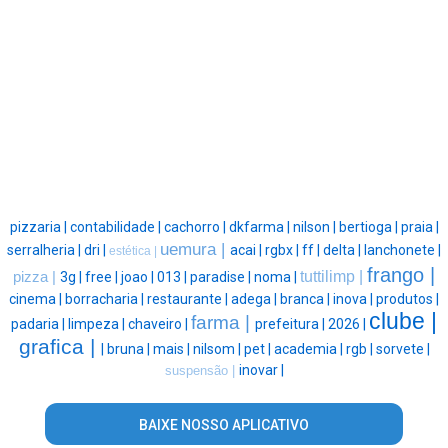
pizzaria |
contabilidade |
cachorro |
dkfarma |
nilson |
bertioga |
praia |
uemura |
serralheria |
dri |
acai |
rgbx |
ff |
delta |
lanchonete |
estética |
frango |
tuttilimp |
pizza |
3g |
free |
joao |
013 |
paradise |
noma |
cinema |
borracharia |
restaurante |
adega |
branca |
inova |
produtos |
clube |
farma |
padaria |
limpeza |
chaveiro |
prefeitura |
2026 |
grafica |
|
bruna |
mais |
nilsom |
pet |
academia |
rgb |
sorvete |
inovar |
suspensão |
BAIXE NOSSO APLICATIVO