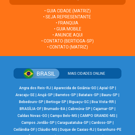
• GUIA CIDADE (MATRIZ)
• SEJA REPRESENTANTE
• FRANQUIA
• GUIA MOBILE
• ANUNCIE AQUI
• CONTATO (BERTIOGA-SP)
• CONTATO (MATRIZ)
MAIS CIDADES ONLINE
Angra dos Reis-RJ
|
Aparecida de Goiânia-GO
|
Apiaí-SP
|
Aracaju-SE
|
Arujá-SP
|
Barretos-SP
|
Batatais-SP
|
Bauru-SP
|
Bebedouro-SP
|
Bertioga-SP
|
Biguaçu-SC
|
Boa Vista-RR
|
BRASÍLIA-DF
|
Brumado-BA
|
Cabreúva-SP
|
Cajamar-SP
|
Caldas Novas-GO
|
Campo Belo-MG
|
CAMPO GRANDE-MS
|
Campos Jordão-SP
|
Caraguatatuba-SP
|
Cardoso-SP
|
Ceilândia-DF
|
Cláudio-MG
|
Duque de Caxias-RJ
|
Garanhuns-PE