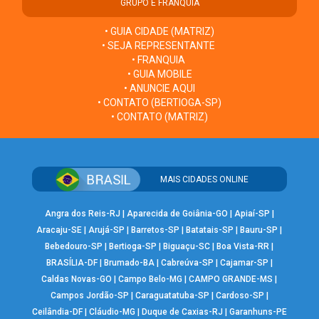
GRUPO E FRANQUIA
• GUIA CIDADE (MATRIZ)
• SEJA REPRESENTANTE
• FRANQUIA
• GUIA MOBILE
• ANUNCIE AQUI
• CONTATO (BERTIOGA-SP)
• CONTATO (MATRIZ)
MAIS CIDADES ONLINE
Angra dos Reis-RJ
|
Aparecida de Goiânia-GO
|
Apiaí-SP
|
Aracaju-SE
|
Arujá-SP
|
Barretos-SP
|
Batatais-SP
|
Bauru-SP
|
Bebedouro-SP
|
Bertioga-SP
|
Biguaçu-SC
|
Boa Vista-RR
|
BRASÍLIA-DF
|
Brumado-BA
|
Cabreúva-SP
|
Cajamar-SP
|
Caldas Novas-GO
|
Campo Belo-MG
|
CAMPO GRANDE-MS
|
Campos Jordão-SP
|
Caraguatatuba-SP
|
Cardoso-SP
|
Ceilândia-DF
|
Cláudio-MG
|
Duque de Caxias-RJ
|
Garanhuns-PE