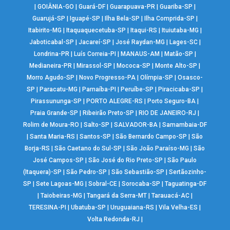
|
GOIÂNIA-GO
|
Guará-DF
|
Guarapuava-PR
|
Guariba-SP
|
Guarujá-SP
|
Iguapé-SP
|
Ilha Bela-SP
|
Ilha Comprida-SP
|
Itabirito-MG
|
Itaquaquecetuba-SP
|
Itaqui-RS
|
Ituiutaba-MG
|
Jaboticabal-SP
|
Jacareí-SP
|
José Raydan-MG
|
Lages-SC
|
Londrina-PR
|
Luís Correia-PI
|
MANAUS-AM
|
Matão-SP
|
Medianeira-PR
|
Mirassol-SP
|
Mococa-SP
|
Monte Alto-SP
|
Morro Agudo-SP
|
Novo Progresso-PA
|
Olímpia-SP
|
Osasco-
SP
|
Paracatu-MG
|
Parnaíba-PI
|
Peruíbe-SP
|
Piracicaba-SP
|
Pirassununga-SP
|
PORTO ALEGRE-RS
|
Porto Seguro-BA
|
Praia Grande-SP
|
Ribeirão Preto-SP
|
RIO DE JANEIRO-RJ
|
Rolim de Moura-RO
|
Salto-SP
|
SALVADOR-BA
|
Samambaia-DF
|
Santa Maria-RS
|
Santos-SP
|
São Bernardo Campo-SP
|
São
Borja-RS
|
São Caetano do Sul-SP
|
São João Paraíso-MG
|
São
José Campos-SP
|
São José do Rio Preto-SP
|
São Paulo
(Itaquera)-SP
|
São Pedro-SP
|
São Sebastião-SP
|
Sertãozinho-
SP
|
Sete Lagoas-MG
|
Sobral-CE
|
Sorocaba-SP
|
Taguatinga-DF
|
Taiobeiras-MG
|
Tangará da Serra-MT
|
Tarauacá-AC
|
TERESINA-PI
|
Ubatuba-SP
|
Uruguaiana-RS
|
Vila Velha-ES
|
Volta Redonda-RJ
|