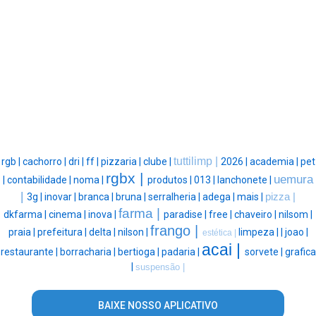
tuttilimp |
rgb |
cachorro |
dri |
ff |
pizzaria |
clube |
2026 |
academia |
pet
rgbx |
uemura
|
contabilidade |
noma |
produtos |
013 |
lanchonete |
|
3g |
inovar |
branca |
bruna |
serralheria |
adega |
mais |
pizza |
farma |
dkfarma |
cinema |
inova |
paradise |
free |
chaveiro |
nilsom |
frango |
praia |
prefeitura |
delta |
nilson |
limpeza |
|
joao |
estética |
acai |
restaurante |
borracharia |
bertioga |
padaria |
sorvete |
grafica
|
suspensão |
BAIXE NOSSO APLICATIVO