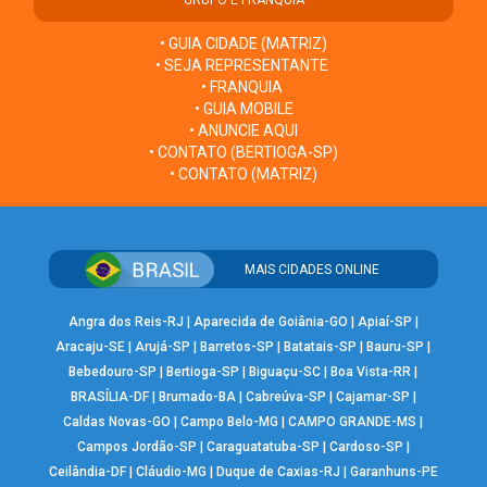
• GUIA CIDADE (MATRIZ)
• SEJA REPRESENTANTE
• FRANQUIA
• GUIA MOBILE
• ANUNCIE AQUI
• CONTATO (BERTIOGA-SP)
• CONTATO (MATRIZ)
MAIS CIDADES ONLINE
Angra dos Reis-RJ
|
Aparecida de Goiânia-GO
|
Apiaí-SP
|
Aracaju-SE
|
Arujá-SP
|
Barretos-SP
|
Batatais-SP
|
Bauru-SP
|
Bebedouro-SP
|
Bertioga-SP
|
Biguaçu-SC
|
Boa Vista-RR
|
BRASÍLIA-DF
|
Brumado-BA
|
Cabreúva-SP
|
Cajamar-SP
|
Caldas Novas-GO
|
Campo Belo-MG
|
CAMPO GRANDE-MS
|
Campos Jordão-SP
|
Caraguatatuba-SP
|
Cardoso-SP
|
Ceilândia-DF
|
Cláudio-MG
|
Duque de Caxias-RJ
|
Garanhuns-PE