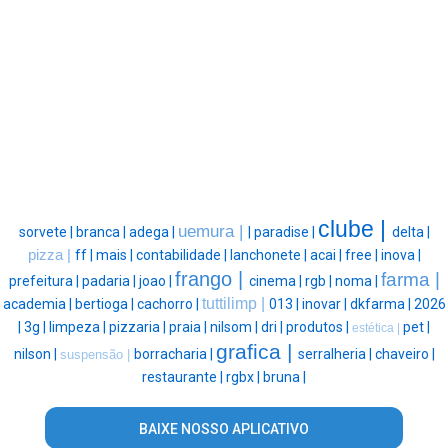
clube |
uemura |
sorvete |
branca |
adega |
|
paradise |
delta |
pizza |
ff |
mais |
contabilidade |
lanchonete |
acai |
free |
inova |
frango |
farma |
prefeitura |
padaria |
joao |
cinema |
rgb |
noma |
tuttilimp |
academia |
bertioga |
cachorro |
013 |
inovar |
dkfarma |
2026
|
3g |
limpeza |
pizzaria |
praia |
nilsom |
dri |
produtos |
pet |
estética |
grafica |
nilson |
borracharia |
serralheria |
chaveiro |
suspensão |
restaurante |
rgbx |
bruna |
BAIXE NOSSO APLICATIVO