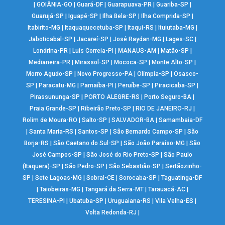
|
GOIÂNIA-GO
|
Guará-DF
|
Guarapuava-PR
|
Guariba-SP
|
Guarujá-SP
|
Iguapé-SP
|
Ilha Bela-SP
|
Ilha Comprida-SP
|
Itabirito-MG
|
Itaquaquecetuba-SP
|
Itaqui-RS
|
Ituiutaba-MG
|
Jaboticabal-SP
|
Jacareí-SP
|
José Raydan-MG
|
Lages-SC
|
Londrina-PR
|
Luís Correia-PI
|
MANAUS-AM
|
Matão-SP
|
Medianeira-PR
|
Mirassol-SP
|
Mococa-SP
|
Monte Alto-SP
|
Morro Agudo-SP
|
Novo Progresso-PA
|
Olímpia-SP
|
Osasco-
SP
|
Paracatu-MG
|
Parnaíba-PI
|
Peruíbe-SP
|
Piracicaba-SP
|
Pirassununga-SP
|
PORTO ALEGRE-RS
|
Porto Seguro-BA
|
Praia Grande-SP
|
Ribeirão Preto-SP
|
RIO DE JANEIRO-RJ
|
Rolim de Moura-RO
|
Salto-SP
|
SALVADOR-BA
|
Samambaia-DF
|
Santa Maria-RS
|
Santos-SP
|
São Bernardo Campo-SP
|
São
Borja-RS
|
São Caetano do Sul-SP
|
São João Paraíso-MG
|
São
José Campos-SP
|
São José do Rio Preto-SP
|
São Paulo
(Itaquera)-SP
|
São Pedro-SP
|
São Sebastião-SP
|
Sertãozinho-
SP
|
Sete Lagoas-MG
|
Sobral-CE
|
Sorocaba-SP
|
Taguatinga-DF
|
Taiobeiras-MG
|
Tangará da Serra-MT
|
Tarauacá-AC
|
TERESINA-PI
|
Ubatuba-SP
|
Uruguaiana-RS
|
Vila Velha-ES
|
Volta Redonda-RJ
|