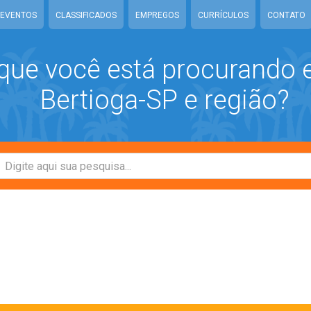
EVENTOS
CLASSIFICADOS
EMPREGOS
CURRÍCULOS
CONTATO
que você está procurando
Bertioga-SP e região?