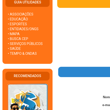
GUIA UTILIDADES
• ASSOCIAÇÕES
• EDUCAÇÃO
• ESPORTES
• ENTIDADES/ONGS
• MAPA
• BUSCA CEP
• SERVIÇOS PÚBLICOS
• SAÚDE
• TEMPO & ONDAS
RECOMENDADOS
Nom
e-mai