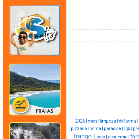
2026 |
mais |
limpeza |
dkfarma |
pizzaria |
noma |
paradise |
rgb |
pre
frango |
far
joao |
academia |