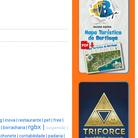
g |
inova |
restaurante |
pet |
free |
rgbx |
 |
borracharia |
suspensão |
nchonete |
contabilidade |
padaria |