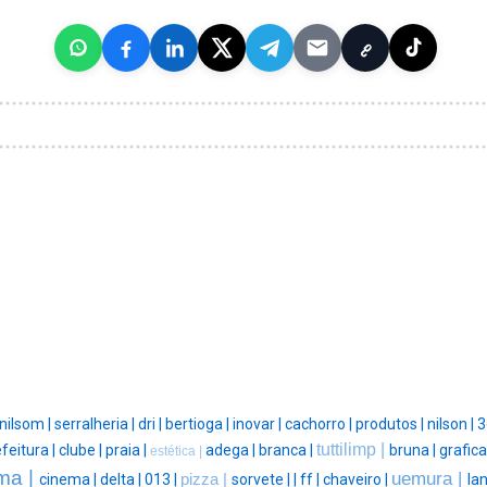
nilsom |
serralheria |
dri |
bertioga |
inovar |
cachorro |
produtos |
nilson |
3
tuttilimp |
feitura |
clube |
praia |
adega |
branca |
bruna |
grafica
estética |
ma |
uemura |
cinema |
delta |
013 |
pizza |
sorvete |
|
ff |
chaveiro |
la