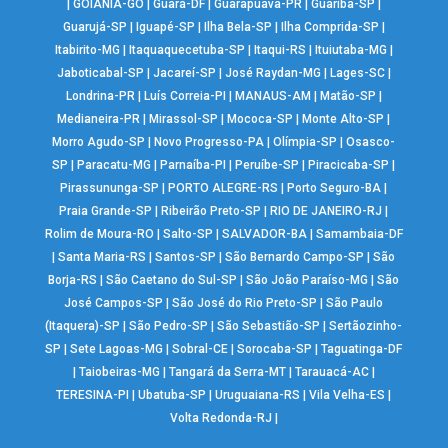
|
GOIÂNIA-GO
|
Guará-DF
|
Guarapuava-PR
|
Guariba-SP
|
Guarujá-SP
|
Iguapé-SP
|
Ilha Bela-SP
|
Ilha Comprida-SP
|
Itabirito-MG
|
Itaquaquecetuba-SP
|
Itaqui-RS
|
Ituiutaba-MG
|
Jaboticabal-SP
|
Jacareí-SP
|
José Raydan-MG
|
Lages-SC
|
Londrina-PR
|
Luís Correia-PI
|
MANAUS-AM
|
Matão-SP
|
Medianeira-PR
|
Mirassol-SP
|
Mococa-SP
|
Monte Alto-SP
|
Morro Agudo-SP
|
Novo Progresso-PA
|
Olímpia-SP
|
Osasco-
SP
|
Paracatu-MG
|
Parnaíba-PI
|
Peruíbe-SP
|
Piracicaba-SP
|
Pirassununga-SP
|
PORTO ALEGRE-RS
|
Porto Seguro-BA
|
Praia Grande-SP
|
Ribeirão Preto-SP
|
RIO DE JANEIRO-RJ
|
Rolim de Moura-RO
|
Salto-SP
|
SALVADOR-BA
|
Samambaia-DF
|
Santa Maria-RS
|
Santos-SP
|
São Bernardo Campo-SP
|
São
Borja-RS
|
São Caetano do Sul-SP
|
São João Paraíso-MG
|
São
José Campos-SP
|
São José do Rio Preto-SP
|
São Paulo
(Itaquera)-SP
|
São Pedro-SP
|
São Sebastião-SP
|
Sertãozinho-
SP
|
Sete Lagoas-MG
|
Sobral-CE
|
Sorocaba-SP
|
Taguatinga-DF
|
Taiobeiras-MG
|
Tangará da Serra-MT
|
Tarauacá-AC
|
TERESINA-PI
|
Ubatuba-SP
|
Uruguaiana-RS
|
Vila Velha-ES
|
Volta Redonda-RJ
|