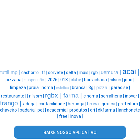
acai |
uemura |
tuttilimp |
cachorro |
ff |
sorvete |
delta |
mais |
rgb |
pizzaria |
2026 |
013 |
clube |
borracharia |
nilson |
joao |
suspensão |
limpeza |
praia |
noma |
branca |
3g |
pizza |
paradise |
estética |
rgbx |
farma |
restaurante |
|
nilsom |
cinema |
serralheria |
inovar |
frango |
adega |
contabilidade |
bertioga |
bruna |
grafica |
prefeitura |
chaveiro |
padaria |
pet |
academia |
produtos |
dri |
dkfarma |
lanchonete
|
free |
inova |
BAIXE NOSSO APLICATIVO