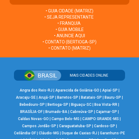
• GUIA CIDADE (MATRIZ)
• SEJA REPRESENTANTE
• FRANQUIA
• GUIA MOBILE
• ANUNCIE AQUI
• CONTATO (BERTIOGA-SP)
• CONTATO (MATRIZ)
MAIS CIDADES ONLINE
Angra dos Reis-RJ
|
Aparecida de Goiânia-GO
|
Apiaí-SP
|
Aracaju-SE
|
Arujá-SP
|
Barretos-SP
|
Batatais-SP
|
Bauru-SP
|
Bebedouro-SP
|
Bertioga-SP
|
Biguaçu-SC
|
Boa Vista-RR
|
BRASÍLIA-DF
|
Brumado-BA
|
Cabreúva-SP
|
Cajamar-SP
|
Caldas Novas-GO
|
Campo Belo-MG
|
CAMPO GRANDE-MS
|
Campos Jordão-SP
|
Caraguatatuba-SP
|
Cardoso-SP
|
Ceilândia-DF
|
Cláudio-MG
|
Duque de Caxias-RJ
|
Garanhuns-PE