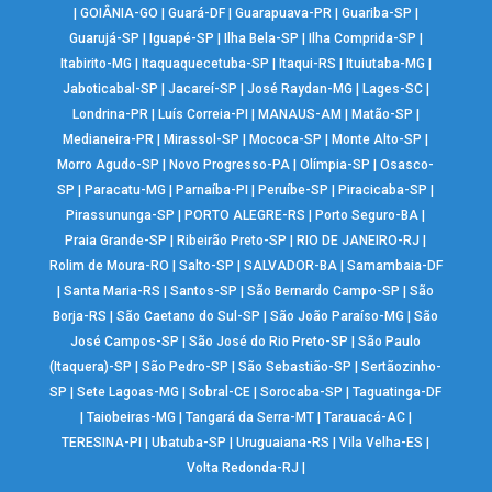
|
GOIÂNIA-GO
|
Guará-DF
|
Guarapuava-PR
|
Guariba-SP
|
Guarujá-SP
|
Iguapé-SP
|
Ilha Bela-SP
|
Ilha Comprida-SP
|
Itabirito-MG
|
Itaquaquecetuba-SP
|
Itaqui-RS
|
Ituiutaba-MG
|
Jaboticabal-SP
|
Jacareí-SP
|
José Raydan-MG
|
Lages-SC
|
Londrina-PR
|
Luís Correia-PI
|
MANAUS-AM
|
Matão-SP
|
Medianeira-PR
|
Mirassol-SP
|
Mococa-SP
|
Monte Alto-SP
|
Morro Agudo-SP
|
Novo Progresso-PA
|
Olímpia-SP
|
Osasco-
SP
|
Paracatu-MG
|
Parnaíba-PI
|
Peruíbe-SP
|
Piracicaba-SP
|
Pirassununga-SP
|
PORTO ALEGRE-RS
|
Porto Seguro-BA
|
Praia Grande-SP
|
Ribeirão Preto-SP
|
RIO DE JANEIRO-RJ
|
Rolim de Moura-RO
|
Salto-SP
|
SALVADOR-BA
|
Samambaia-DF
|
Santa Maria-RS
|
Santos-SP
|
São Bernardo Campo-SP
|
São
Borja-RS
|
São Caetano do Sul-SP
|
São João Paraíso-MG
|
São
José Campos-SP
|
São José do Rio Preto-SP
|
São Paulo
(Itaquera)-SP
|
São Pedro-SP
|
São Sebastião-SP
|
Sertãozinho-
SP
|
Sete Lagoas-MG
|
Sobral-CE
|
Sorocaba-SP
|
Taguatinga-DF
|
Taiobeiras-MG
|
Tangará da Serra-MT
|
Tarauacá-AC
|
TERESINA-PI
|
Ubatuba-SP
|
Uruguaiana-RS
|
Vila Velha-ES
|
Volta Redonda-RJ
|