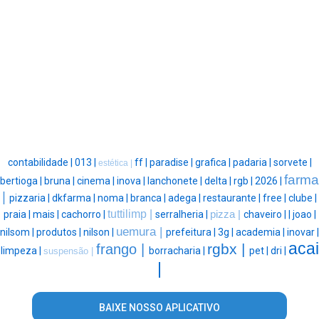
contabilidade |
013 |
ff |
paradise |
grafica |
padaria |
sorvete |
estética |
farma
bertioga |
bruna |
cinema |
inova |
lanchonete |
delta |
rgb |
2026 |
|
pizzaria |
dkfarma |
noma |
branca |
adega |
restaurante |
free |
clube |
tuttilimp |
praia |
mais |
cachorro |
serralheria |
pizza |
chaveiro |
|
joao |
uemura |
nilsom |
produtos |
nilson |
prefeitura |
3g |
academia |
inovar |
acai
rgbx |
frango |
limpeza |
borracharia |
pet |
dri |
suspensão |
|
BAIXE NOSSO APLICATIVO