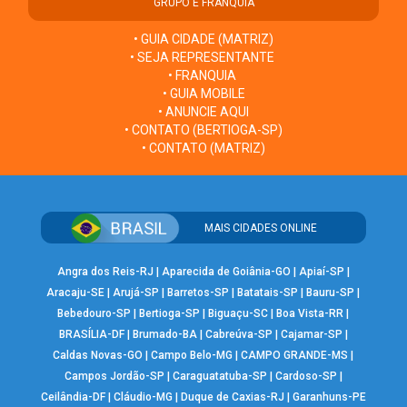
GRUPO E FRANQUIA
• GUIA CIDADE (MATRIZ)
• SEJA REPRESENTANTE
• FRANQUIA
• GUIA MOBILE
• ANUNCIE AQUI
• CONTATO (BERTIOGA-SP)
• CONTATO (MATRIZ)
MAIS CIDADES ONLINE
Angra dos Reis-RJ
|
Aparecida de Goiânia-GO
|
Apiaí-SP
|
Aracaju-SE
|
Arujá-SP
|
Barretos-SP
|
Batatais-SP
|
Bauru-SP
|
Bebedouro-SP
|
Bertioga-SP
|
Biguaçu-SC
|
Boa Vista-RR
|
BRASÍLIA-DF
|
Brumado-BA
|
Cabreúva-SP
|
Cajamar-SP
|
Caldas Novas-GO
|
Campo Belo-MG
|
CAMPO GRANDE-MS
|
Campos Jordão-SP
|
Caraguatatuba-SP
|
Cardoso-SP
|
Ceilândia-DF
|
Cláudio-MG
|
Duque de Caxias-RJ
|
Garanhuns-PE