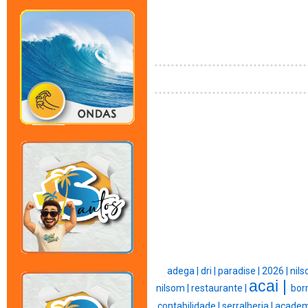
adega |
dri |
paradise |
2026 |
nils
acai |
nilsom |
restaurante |
borr
contabilidade |
serralheria |
academ