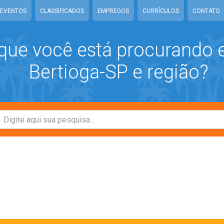
EVENTOS
CLASSIFICADOS
EMPREGOS
CURRÍCULOS
CONTATO
que você está procurando
Bertioga-SP e região?