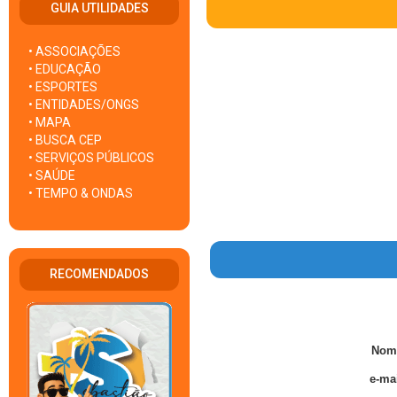
GUIA UTILIDADES
• ASSOCIAÇÕES
• EDUCAÇÃO
• ESPORTES
• ENTIDADES/ONGS
• MAPA
• BUSCA CEP
• SERVIÇOS PÚBLICOS
• SAÚDE
• TEMPO & ONDAS
RECOMENDADOS
Nom
e-mai