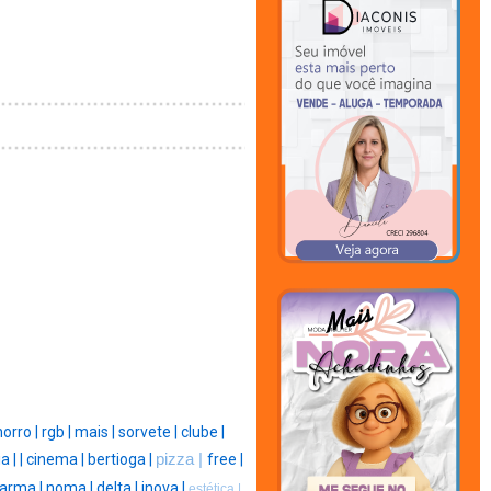
orro |
rgb |
mais |
sorvete |
clube |
a |
|
cinema |
bertioga |
pizza |
free |
arma |
noma |
delta |
inova |
estética |