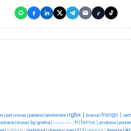
rgbx |
frango |
on |
pet |
inovar |
padaria |
lanchonete |
branca |
cach
farma |
acharia |
bruna |
3g |
grafica |
ff |
produtos |
pizzari
suspensão |
uemura |
tuttilimp |
ia |
prefeitura |
chaveiro |
joao |
013 |
limpeza |
dkf