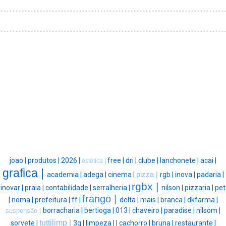
joao |
produtos |
2026 |
free |
dri |
clube |
lanchonete |
acai |
estética |
grafica |
academia |
adega |
cinema |
pizza |
rgb |
inova |
padaria |
rgbx |
inovar |
praia |
contabilidade |
serralheria |
nilson |
pizzaria |
pet
frango |
|
noma |
prefeitura |
ff |
delta |
mais |
branca |
dkfarma |
borracharia |
bertioga |
013 |
chaveiro |
paradise |
nilsom |
suspensão |
tuttilimp |
sorvete |
3g |
limpeza |
|
cachorro |
bruna |
restaurante |