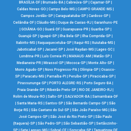
BRASÍLIA-DF
|
Brumado-BA
|
Cabreúva-SP
|
Cajamar-SP
|
Caldas Novas-GO
|
Campo Belo-MG
|
CAMPO GRANDE-MS
|
Campos Jordão-SP
|
Caraguatatuba-SP
|
Cardoso-SP
|
Ceilândia-DF
|
Cláudio-MG
|
Duque de Caxias-RJ
|
Garanhuns-PE
|
GOIÂNIA-GO
|
Guará-DF
|
Guarapuava-PR
|
Guariba-SP
|
Guarujá-SP
|
Iguapé-SP
|
Ilha Bela-SP
|
Ilha Comprida-SP
|
Itabirito-MG
|
Itaquaquecetuba-SP
|
Itaqui-RS
|
Ituiutaba-MG
|
Jaboticabal-SP
|
Jacareí-SP
|
José Raydan-MG
|
Lages-SC
|
Londrina-PR
|
Luís Correia-PI
|
MANAUS-AM
|
Matão-SP
|
Medianeira-PR
|
Mirassol-SP
|
Mococa-SP
|
Monte Alto-SP
|
Morro Agudo-SP
|
Novo Progresso-PA
|
Olímpia-SP
|
Osasco-
SP
|
Paracatu-MG
|
Parnaíba-PI
|
Peruíbe-SP
|
Piracicaba-SP
|
Pirassununga-SP
|
PORTO ALEGRE-RS
|
Porto Seguro-BA
|
Praia Grande-SP
|
Ribeirão Preto-SP
|
RIO DE JANEIRO-RJ
|
Rolim de Moura-RO
|
Salto-SP
|
SALVADOR-BA
|
Samambaia-DF
|
Santa Maria-RS
|
Santos-SP
|
São Bernardo Campo-SP
|
São
Borja-RS
|
São Caetano do Sul-SP
|
São João Paraíso-MG
|
São
José Campos-SP
|
São José do Rio Preto-SP
|
São Paulo
(Itaquera)-SP
|
São Pedro-SP
|
São Sebastião-SP
|
Sertãozinho-
SP
|
Sete Lagoas-MG
|
Sobral-CE
|
Sorocaba-SP
|
Taguatinga-DF