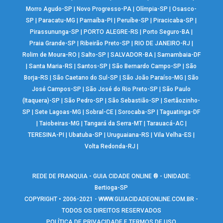
Morro Agudo-SP
|
Novo Progresso-PA
|
Olímpia-SP
|
Osasco-
SP
|
Paracatu-MG
|
Parnaíba-PI
|
Peruíbe-SP
|
Piracicaba-SP
|
Pirassununga-SP
|
PORTO ALEGRE-RS
|
Porto Seguro-BA
|
Praia Grande-SP
|
Ribeirão Preto-SP
|
RIO DE JANEIRO-RJ
|
Rolim de Moura-RO
|
Salto-SP
|
SALVADOR-BA
|
Samambaia-DF
|
Santa Maria-RS
|
Santos-SP
|
São Bernardo Campo-SP
|
São
Borja-RS
|
São Caetano do Sul-SP
|
São João Paraíso-MG
|
São
José Campos-SP
|
São José do Rio Preto-SP
|
São Paulo
(Itaquera)-SP
|
São Pedro-SP
|
São Sebastião-SP
|
Sertãozinho-
SP
|
Sete Lagoas-MG
|
Sobral-CE
|
Sorocaba-SP
|
Taguatinga-DF
|
Taiobeiras-MG
|
Tangará da Serra-MT
|
Tarauacá-AC
|
TERESINA-PI
|
Ubatuba-SP
|
Uruguaiana-RS
|
Vila Velha-ES
|
Volta Redonda-RJ
|
REDE DE FRANQUIA - GUIA CIDADE ONLINE ® - UNIDADE:
Bertioga-SP
COPYRIGHT • 2006-2021 -
WWW.GUIACIDADEONLINE.COM.BR
-
TODOS OS DIREITOS RESERVADOS
POLÍTICA DE PRIVACIDADE E TERMOS DE USO