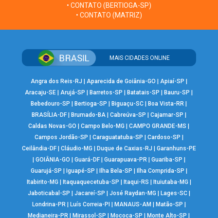
• CONTATO (BERTIOGA-SP)
• CONTATO (MATRIZ)
MAIS CIDADES ONLINE
Angra dos Reis-RJ
|
Aparecida de Goiânia-GO
|
Apiaí-SP
|
Aracaju-SE
|
Arujá-SP
|
Barretos-SP
|
Batatais-SP
|
Bauru-SP
|
Bebedouro-SP
|
Bertioga-SP
|
Biguaçu-SC
|
Boa Vista-RR
|
BRASÍLIA-DF
|
Brumado-BA
|
Cabreúva-SP
|
Cajamar-SP
|
Caldas Novas-GO
|
Campo Belo-MG
|
CAMPO GRANDE-MS
|
Campos Jordão-SP
|
Caraguatatuba-SP
|
Cardoso-SP
|
Ceilândia-DF
|
Cláudio-MG
|
Duque de Caxias-RJ
|
Garanhuns-PE
|
GOIÂNIA-GO
|
Guará-DF
|
Guarapuava-PR
|
Guariba-SP
|
Guarujá-SP
|
Iguapé-SP
|
Ilha Bela-SP
|
Ilha Comprida-SP
|
Itabirito-MG
|
Itaquaquecetuba-SP
|
Itaqui-RS
|
Ituiutaba-MG
|
Jaboticabal-SP
|
Jacareí-SP
|
José Raydan-MG
|
Lages-SC
|
Londrina-PR
|
Luís Correia-PI
|
MANAUS-AM
|
Matão-SP
|
Medianeira-PR
|
Mirassol-SP
|
Mococa-SP
|
Monte Alto-SP
|