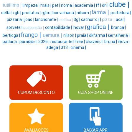
clube |
tuttilimp |
limpeza |
mais |
pet |
noma |
academia |
ff |
dri |
farma |
delta |
rgb |
produtos |
rgbx |
borracharia |
nilsom |
prefeitura |
pizzaria |
joao |
lanchonete |
3g |
cachorro |
|
pizza |
acai |
estética |
grafica |
sorvete |
contabilidade |
inovar |
branca |
suspensão |
frango |
uemura |
bertioga |
nilson |
praia |
dkfarma |
serralheria |
padaria |
paradise |
2026 |
restaurante |
free |
chaveiro |
bruna |
inova |
adega |
013 |
cinema |
CUPOM DESCONTO
GUIA SHOP ONLINE
AVALIAÇÕES
BAIXAR APP