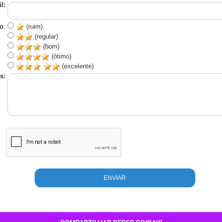
l:
o
:
(ruim)
(regular)
(bom)
(ótimo)
(excelente)
s: