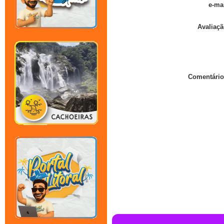
e-mai
Avaliaçã
Comentário