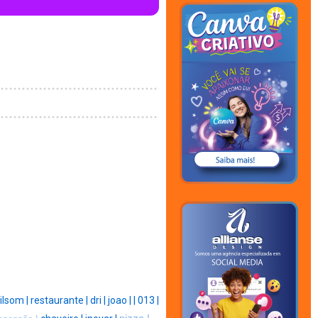
ilsom |
restaurante |
dri |
joao |
|
013 |