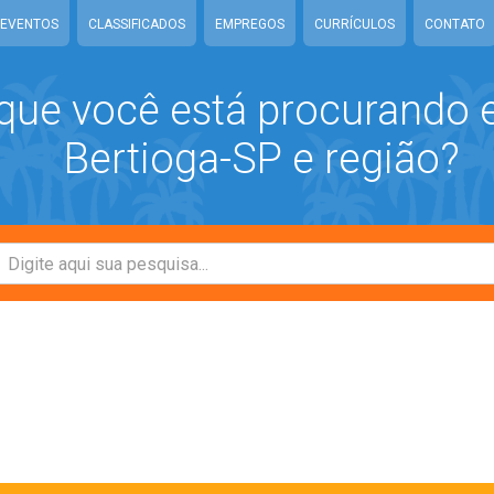
EVENTOS
CLASSIFICADOS
EMPREGOS
CURRÍCULOS
CONTATO
que você está procurando
Bertioga-SP e região?