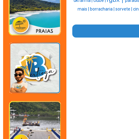
dkfarma |
clube |
paradis
mais |
borracharia |
sorvete |
ci