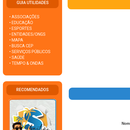
GUIA UTILIDADES
• ASSOCIAÇÕES
• EDUCAÇÃO
• ESPORTES
• ENTIDADES/ONGS
• MAPA
• BUSCA CEP
• SERVIÇOS PÚBLICOS
• SAÚDE
• TEMPO & ONDAS
RECOMENDADOS
Nom