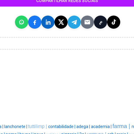
COMPARTILHAR REDES SOCIAIS
farma |
tuttilimp |
a |
lanchonete |
contabilidade |
adega |
academia |
n