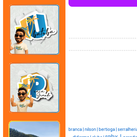
branca |
nilson |
bertioga |
serralheri
rgbx |