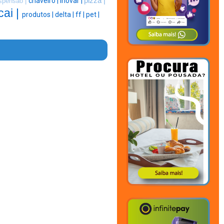
chaveiro |
inovar |
pizza |
spensão |
cai |
produtos |
delta |
ff |
pet |