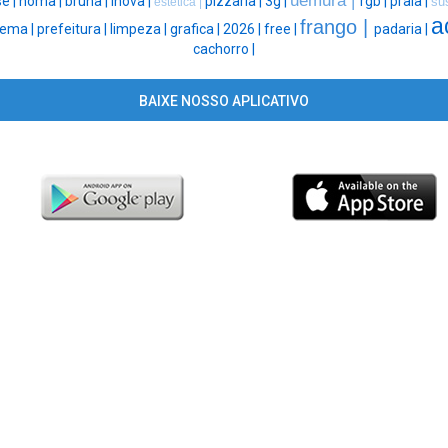
uemura |
e |
noma |
bruna |
inova |
pizzaria |
3g |
rgb |
praia |
su
estética |
a
frango |
nema |
prefeitura |
limpeza |
grafica |
2026 |
free |
padaria |
cachorro |
BAIXE NOSSO APLICATIVO