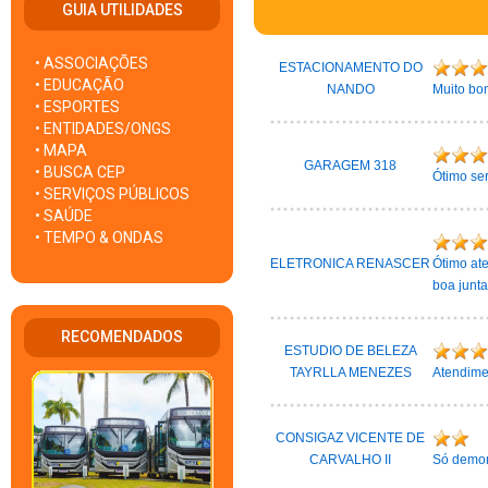
GUIA UTILIDADES
• ASSOCIAÇÕES
ESTACIONAMENTO DO
• EDUCAÇÃO
NANDO
Muito bom
• ESPORTES
• ENTIDADES/ONGS
• MAPA
GARAGEM 318
• BUSCA CEP
Ótimo ser
• SERVIÇOS PÚBLICOS
• SAÚDE
• TEMPO & ONDAS
ELETRONICA RENASCER
Ótimo ate
boa junt
RECOMENDADOS
ESTUDIO DE BELEZA
TAYRLLA MENEZES
Atendimen
CONSIGAZ VICENTE DE
CARVALHO II
Só demora