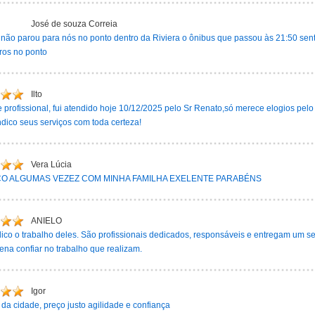
José de souza Correia
não parou para nós no ponto dentro da Riviera o ônibus que passou às 21:50 senti
ros no ponto
Ilto
 profissional, fui atendido hoje 10/12/2025 pelo Sr Renato,só merece elogios pel
dico seus serviços com toda certeza!
Vera Lúcia
O ALGUMAS VEZEZ COM MINHA FAMILHA EXELENTE PARABÉNS
ANIELO
ico o trabalho deles. São profissionais dedicados, responsáveis e entregam um se
ena confiar no trabalho que realizam.
Igor
da cidade, preço justo agilidade e confiança