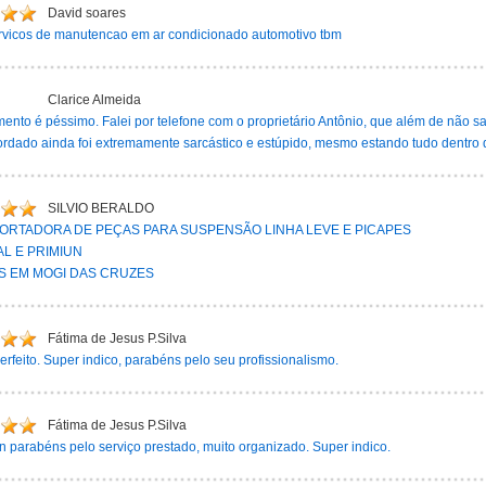
David soares
rvicos de manutencao em ar condicionado automotivo tbm
Clarice Almeida
ento é péssimo. Falei por telefone com o proprietário Antônio, que além de não 
rdado ainda foi extremamente sarcástico e estúpido, mesmo estando tudo dentro d
SILVIO BERALDO
ORTADORA DE PEÇAS PARA SUSPENSÃO LINHA LEVE E PICAPES
L E PRIMIUN
S EM MOGI DAS CRUZES
Fátima de Jesus P.Silva
erfeito. Super indico, parabéns pelo seu profissionalismo.
Fátima de Jesus P.Silva
 parabéns pelo serviço prestado, muito organizado. Super indico.