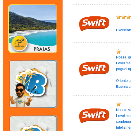
Excelent
Nossa, q
Levei meu
paguei ap
Oriento a
Ifigênia 
Nossa, si
Levei me
condenou 
Infelizme