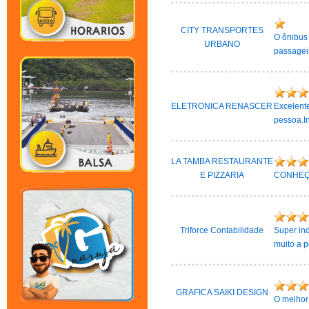
CITY TRANSPORTES
O ônibus 
URBANO
passagei
ELETRONICA RENASCER
Excelente
pessoa.In
LA TAMBA RESTAURANTE
E PIZZARIA
CONHEÇ
Triforce Contabilidade
Super ind
muito a p
GRAFICA SAIKI DESIGN
O melhor 