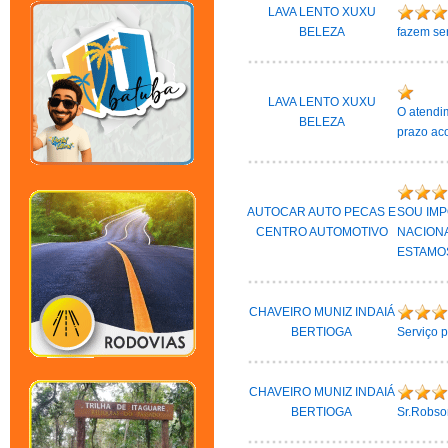
LAVA LENTO XUXU
BELEZA
fazem se
LAVA LENTO XUXU
O atendim
BELEZA
prazo aco
AUTOCAR AUTO PECAS E
SOU IMP
CENTRO AUTOMOTIVO
NACIONA
ESTAMO
CHAVEIRO MUNIZ INDAIÁ
BERTIOGA
Serviço p
CHAVEIRO MUNIZ INDAIÁ
BERTIOGA
Sr.Robson