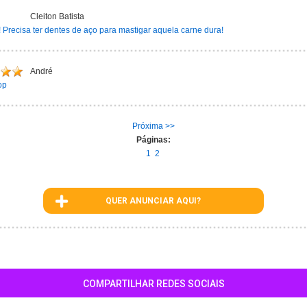
Cleiton Batista
!! Precisa ter dentes de aço para mastigar aquela carne dura!
André
op
Próxima >>
Páginas:
1
2
QUER ANUNCIAR AQUI?
COMPARTILHAR REDES SOCIAIS