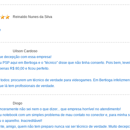
Reinaldo Nunes da Silva
e
Uilson Cardoso
ue decepção com essa empresa!
 PSP aqui em Bertioga e o “técnico” disse que não tinha conserto. Pois bem, levei
enas R$ 80,00 e ficou perfeito.
 todos: procurem um técnico de verdade para videogames. Em Bertioga infelizmente
que lá tem profissionais de verdade.
Diogo
nceramente não sei nem o que dizer... que empresa horrível no atendimento!
u notebook com um simples problema de mau contato no conector e, para minha su
o aparelho. Inacreditável!
nte, amigo, quem não tem preparo nunca vai ser técnico de verdade. Muito decep