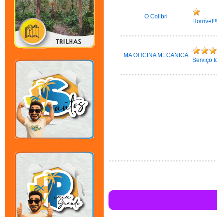
O Colibri
Horrível!
MA OFICINA MECANICA
Serviço t