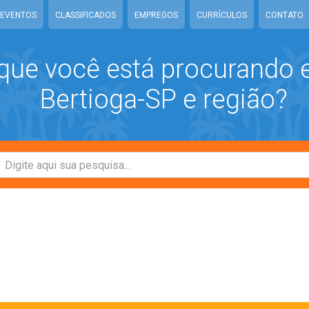
EVENTOS
CLASSIFICADOS
EMPREGOS
CURRÍCULOS
CONTATO
que você está procurando
Bertioga-SP e região?