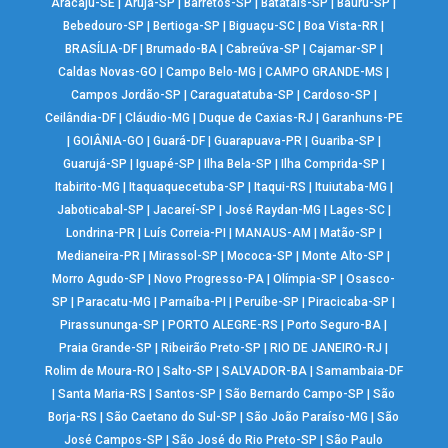
Aracaju-SE
|
Arujá-SP
|
Barretos-SP
|
Batatais-SP
|
Bauru-SP
|
Bebedouro-SP
|
Bertioga-SP
|
Biguaçu-SC
|
Boa Vista-RR
|
BRASÍLIA-DF
|
Brumado-BA
|
Cabreúva-SP
|
Cajamar-SP
|
Caldas Novas-GO
|
Campo Belo-MG
|
CAMPO GRANDE-MS
|
Campos Jordão-SP
|
Caraguatatuba-SP
|
Cardoso-SP
|
Ceilândia-DF
|
Cláudio-MG
|
Duque de Caxias-RJ
|
Garanhuns-PE
|
GOIÂNIA-GO
|
Guará-DF
|
Guarapuava-PR
|
Guariba-SP
|
Guarujá-SP
|
Iguapé-SP
|
Ilha Bela-SP
|
Ilha Comprida-SP
|
Itabirito-MG
|
Itaquaquecetuba-SP
|
Itaqui-RS
|
Ituiutaba-MG
|
Jaboticabal-SP
|
Jacareí-SP
|
José Raydan-MG
|
Lages-SC
|
Londrina-PR
|
Luís Correia-PI
|
MANAUS-AM
|
Matão-SP
|
Medianeira-PR
|
Mirassol-SP
|
Mococa-SP
|
Monte Alto-SP
|
Morro Agudo-SP
|
Novo Progresso-PA
|
Olímpia-SP
|
Osasco-
SP
|
Paracatu-MG
|
Parnaíba-PI
|
Peruíbe-SP
|
Piracicaba-SP
|
Pirassununga-SP
|
PORTO ALEGRE-RS
|
Porto Seguro-BA
|
Praia Grande-SP
|
Ribeirão Preto-SP
|
RIO DE JANEIRO-RJ
|
Rolim de Moura-RO
|
Salto-SP
|
SALVADOR-BA
|
Samambaia-DF
|
Santa Maria-RS
|
Santos-SP
|
São Bernardo Campo-SP
|
São
Borja-RS
|
São Caetano do Sul-SP
|
São João Paraíso-MG
|
São
José Campos-SP
|
São José do Rio Preto-SP
|
São Paulo