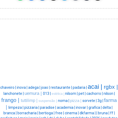
acai |
rgbx |
chaveiro |
inova |
adega |
joao |
restaurante |
padaria |
uemura |
lanchonete |
013 |
nilsom |
pet |
cachorro |
nilson |
estética |
frango |
farma
tuttilimp |
noma |
pizza |
sorvete |
3g |
suspensão |
|
limpeza |
pizzaria |
paradise |
academia |
inovar |
grafica |
delta |
branca |
borracharia |
bertioga |
free |
cinema |
dkfarma |
|
bruna |
ff |