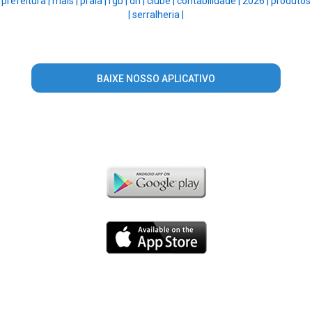
prefeitura |
mais |
praia |
rgb |
dri |
clube |
contabilidade |
2026 |
produtos
|
serralheria |
BAIXE NOSSO APLICATIVO