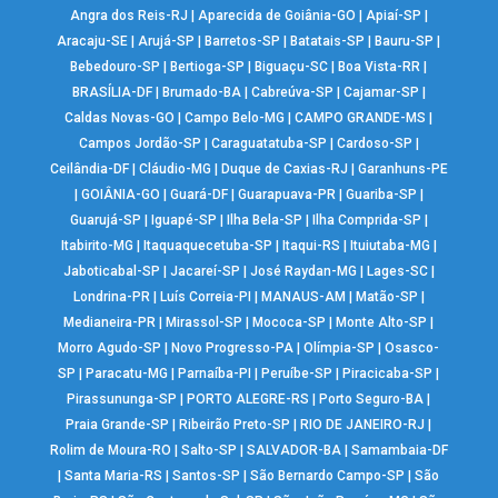
Angra dos Reis-RJ
|
Aparecida de Goiânia-GO
|
Apiaí-SP
|
Aracaju-SE
|
Arujá-SP
|
Barretos-SP
|
Batatais-SP
|
Bauru-SP
|
Bebedouro-SP
|
Bertioga-SP
|
Biguaçu-SC
|
Boa Vista-RR
|
BRASÍLIA-DF
|
Brumado-BA
|
Cabreúva-SP
|
Cajamar-SP
|
Caldas Novas-GO
|
Campo Belo-MG
|
CAMPO GRANDE-MS
|
Campos Jordão-SP
|
Caraguatatuba-SP
|
Cardoso-SP
|
Ceilândia-DF
|
Cláudio-MG
|
Duque de Caxias-RJ
|
Garanhuns-PE
|
GOIÂNIA-GO
|
Guará-DF
|
Guarapuava-PR
|
Guariba-SP
|
Guarujá-SP
|
Iguapé-SP
|
Ilha Bela-SP
|
Ilha Comprida-SP
|
Itabirito-MG
|
Itaquaquecetuba-SP
|
Itaqui-RS
|
Ituiutaba-MG
|
Jaboticabal-SP
|
Jacareí-SP
|
José Raydan-MG
|
Lages-SC
|
Londrina-PR
|
Luís Correia-PI
|
MANAUS-AM
|
Matão-SP
|
Medianeira-PR
|
Mirassol-SP
|
Mococa-SP
|
Monte Alto-SP
|
Morro Agudo-SP
|
Novo Progresso-PA
|
Olímpia-SP
|
Osasco-
SP
|
Paracatu-MG
|
Parnaíba-PI
|
Peruíbe-SP
|
Piracicaba-SP
|
Pirassununga-SP
|
PORTO ALEGRE-RS
|
Porto Seguro-BA
|
Praia Grande-SP
|
Ribeirão Preto-SP
|
RIO DE JANEIRO-RJ
|
Rolim de Moura-RO
|
Salto-SP
|
SALVADOR-BA
|
Samambaia-DF
|
Santa Maria-RS
|
Santos-SP
|
São Bernardo Campo-SP
|
São