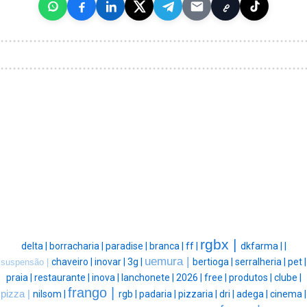
rgbx |
delta |
borracharia |
paradise |
branca |
ff |
dkfarma |
|
uemura |
chaveiro |
inovar |
3g |
bertioga |
serralheria |
pet |
suspensão |
praia |
restaurante |
inova |
lanchonete |
2026 |
free |
produtos |
clube |
frango |
pizza |
nilsom |
rgb |
padaria |
pizzaria |
dri |
adega |
cinema |