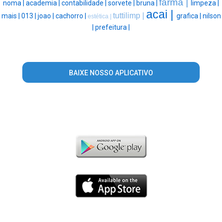
farma |
noma |
academia |
contabilidade |
sorvete |
bruna |
limpeza |
acai |
tuttilimp |
mais |
013 |
joao |
cachorro |
grafica |
nilson
estética |
|
prefeitura |
BAIXE NOSSO APLICATIVO