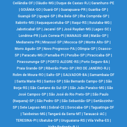
Ceilândia-DF
|
Cláudio-MG
|
Duque de Caxias-RJ
|
Garanhuns-PE
|
GOIÂNIA-GO
|
Guará-DF
|
Guarapuava-PR
|
Guariba-SP
|
Guarujá-SP
|
Iguapé-SP
|
Ilha Bela-SP
|
Ilha Comprida-SP
|
Itabirito-MG
|
Itaquaquecetuba-SP
|
Itaqui-RS
|
Ituiutaba-MG
|
Jaboticabal-SP
|
Jacareí-SP
|
José Raydan-MG
|
Lages-SC
|
Londrina-PR
|
Luís Correia-PI
|
MANAUS-AM
|
Matão-SP
|
Medianeira-PR
|
Mirassol-SP
|
Mococa-SP
|
Monte Alto-SP
|
Morro Agudo-SP
|
Novo Progresso-PA
|
Olímpia-SP
|
Osasco-
SP
|
Paracatu-MG
|
Parnaíba-PI
|
Peruíbe-SP
|
Piracicaba-SP
|
Pirassununga-SP
|
PORTO ALEGRE-RS
|
Porto Seguro-BA
|
Praia Grande-SP
|
Ribeirão Preto-SP
|
RIO DE JANEIRO-RJ
|
Rolim de Moura-RO
|
Salto-SP
|
SALVADOR-BA
|
Samambaia-DF
|
Santa Maria-RS
|
Santos-SP
|
São Bernardo Campo-SP
|
São
Borja-RS
|
São Caetano do Sul-SP
|
São João Paraíso-MG
|
São
José Campos-SP
|
São José do Rio Preto-SP
|
São Paulo
(Itaquera)-SP
|
São Pedro-SP
|
São Sebastião-SP
|
Sertãozinho-
SP
|
Sete Lagoas-MG
|
Sobral-CE
|
Sorocaba-SP
|
Taguatinga-DF
|
Taiobeiras-MG
|
Tangará da Serra-MT
|
Tarauacá-AC
|
TERESINA-PI
|
Ubatuba-SP
|
Uruguaiana-RS
|
Vila Velha-ES
|
Volta Redonda-RJ
|