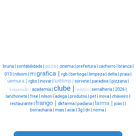
bruna |
contabilidade |
pizza |
cinema |
prefeitura |
cachorro |
branca |
grafica |
013 |
nilsom |
ff |
rgb |
bertioga |
limpeza |
delta |
praia |
uemura |
tuttilimp |
rgbx |
inovar |
sorvete |
paradise |
pizzaria |
clube |
academia |
serralheria |
2026 |
suspensão |
estética |
lanchonete |
free |
nilson |
adega |
produtos |
pet |
inova |
chaveiro |
frango |
farma |
restaurante |
dkfarma |
padaria |
joao |
|
borracharia |
mais |
acai |
3g |
dri |
noma |