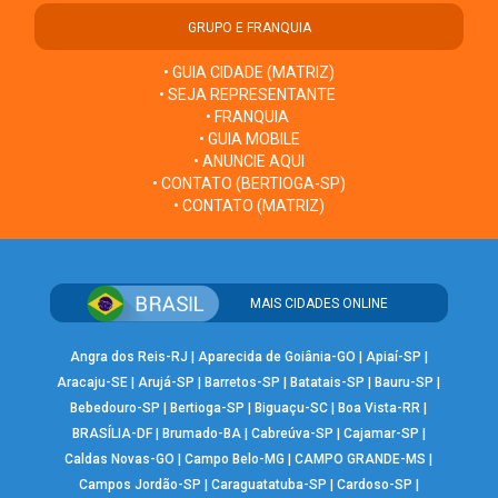
GRUPO E FRANQUIA
• GUIA CIDADE (MATRIZ)
• SEJA REPRESENTANTE
• FRANQUIA
• GUIA MOBILE
• ANUNCIE AQUI
• CONTATO (BERTIOGA-SP)
• CONTATO (MATRIZ)
MAIS CIDADES ONLINE
Angra dos Reis-RJ
|
Aparecida de Goiânia-GO
|
Apiaí-SP
|
Aracaju-SE
|
Arujá-SP
|
Barretos-SP
|
Batatais-SP
|
Bauru-SP
|
Bebedouro-SP
|
Bertioga-SP
|
Biguaçu-SC
|
Boa Vista-RR
|
BRASÍLIA-DF
|
Brumado-BA
|
Cabreúva-SP
|
Cajamar-SP
|
Caldas Novas-GO
|
Campo Belo-MG
|
CAMPO GRANDE-MS
|
Campos Jordão-SP
|
Caraguatatuba-SP
|
Cardoso-SP
|